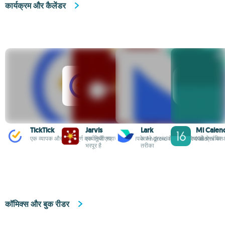
कार्यक्रम और कैलेंडर
TickTick
Jarvis
Lark
Mi Calen
एक व्यापक और सुरुचिपूर्ण कार्यसूची एप्प
एक निजी सहायक जो आपके Android के लिए सुविधाओं से
अपने दूरस्थ कार्य वातावरण को प्रबंध
Xiaomi का आ
भरपूर है
तरीका
कॉमिक्स और बुक रीडर