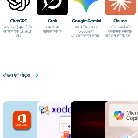
ChatGPT
Grok
Google Gemini
Claude
ओपनएआई द्वारा निर्मित
X के AI का
अपने डिवाइस पर
जटिल कार्यों और
आधिकारिक ChatGPT
आधिकारिक ऐप
Google के
रचनात्मक समस्या-
ऐप।
आधिकारिक ऐप के साथ
समाधान के लिए एक AI
Google के AI का
सहायक
आनंद लें
लेखन एवं नोट्स