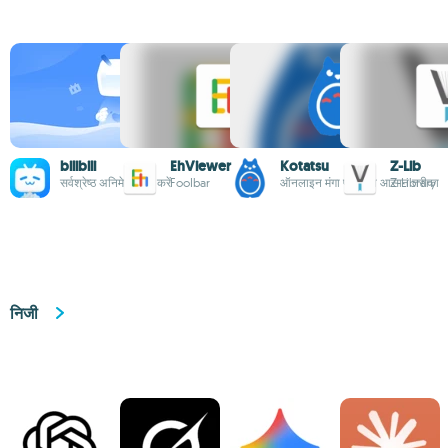
bilibili
EhViewer
Kotatsu
Z-Lib
सर्वश्रेष्ठ अनिमे स्ट्रीम करें
FooIbar
ऑनलाइन मंगा पढ़ने का आसान तरीका
Z-Library
निजी