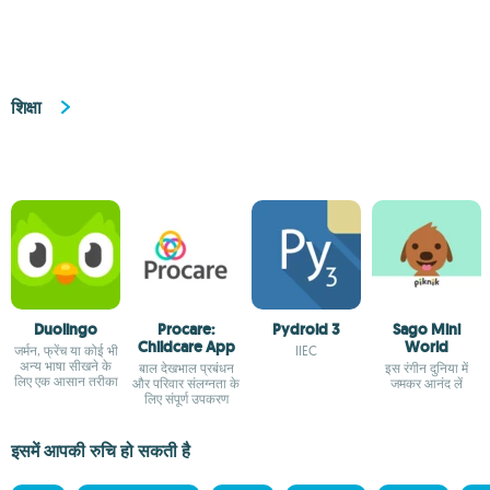
शिक्षा
Duolingo
Procare:
Pydroid 3
Sago Mini
Childcare App
World
जर्मन, फ्रेंच या कोई भी
IIEC
अन्य भाषा सीखने के
बाल देखभाल प्रबंधन
इस रंगीन दुनिया में
लिए एक आसान तरीका
और परिवार संलग्नता के
जमकर आनंद लें
लिए संपूर्ण उपकरण
इसमें आपकी रुचि हो सकती है