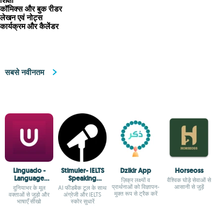
शिक्षा
कॉमिक्स और बुक रीडर
लेखन एवं नोट्स
कार्यक्रम और कैलेंडर
सबसे नवीनतम
Linguado -
Stimuler- IELTS
Dzikir App
Horseoss
Language
Speaking
ज़िक्र लक्ष्यों व
वैश्विक घोड़े सेवाओं से
Community
Buddy
प्रार्थनाओं को विज्ञापन-
आसानी से जुड़ें
दुनियाभर के मूल
AI फीडबैक टूल के साथ
मुक्त रूप से ट्रैक करें
वक्ताओं से जुड़ो और
अंग्रेजी और IELTS
भाषाएँ सीखो
स्कोर सुधारें