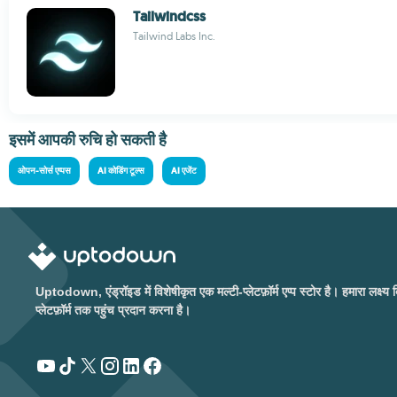
Tailwindcss
Tailwind Labs Inc.
इसमें आपकी रुचि हो सकती है
ओपन-सोर्स एप्पस
AI कोडिंग टूल्स
AI एजेंट
Uptodown, एंड्रॉइड में विशेषीकृत एक मल्टी-प्लेटफ़ॉर्म एप्प स्टोर है। हमारा लक्
प्लेटफ़ॉर्म तक पहुंच प्रदान करना है।