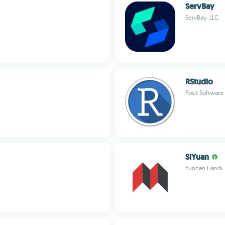
ServBay
ServBay, LLC.
RStudio
Posit Software
SiYuan
Yunnan Liandi 