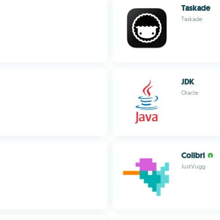
Taskade
Taskade
JDK
Oracle
Colibri
JustVugg