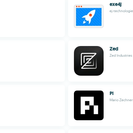
exe4j
ej-technologi
Zed
Zed Industries
Pi
Mario Zechner