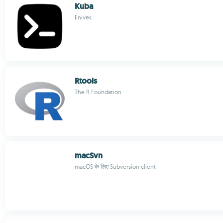
Kuba
Enives
Rtools
The R Foundation
macSvn
macOS के लिए Subversion client