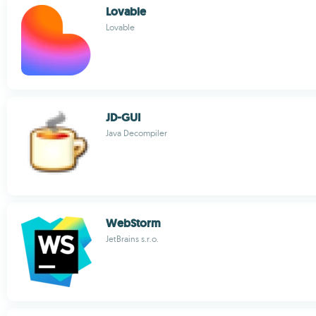
Lovable
Lovable
JD-GUI
Java Decompiler
WebStorm
JetBrains s.r.o.