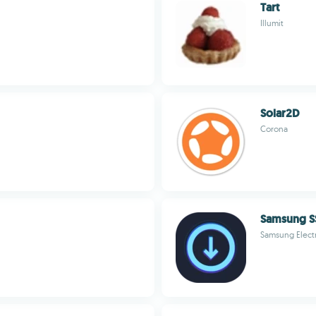
Tart
Illumit
Solar2D
Corona
Samsung S
Samsung Electr