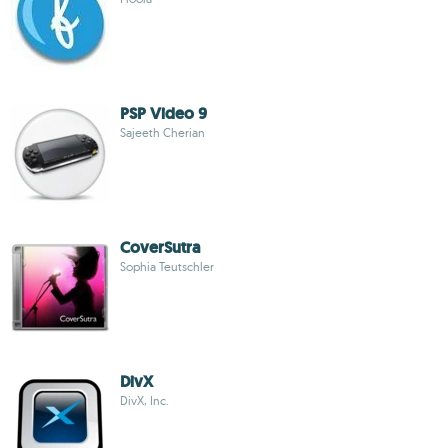
PSP Video 9
Sajeeth Cherian
CoverSutra
Sophia Teutschler
DivX
DivX, Inc.