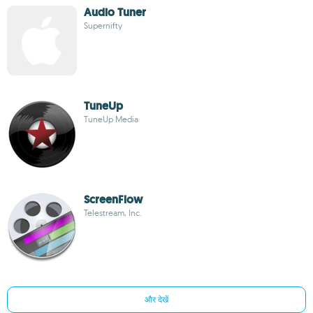
Audio Tuner
Supernifty
TuneUp
TuneUp Media
ScreenFlow
Telestream, Inc.
और देखें