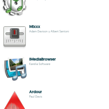
Mixxx
Adam Davison y Albert Santoni
iMediaBrowser
Karelia Software
Ardour
Paul Davis