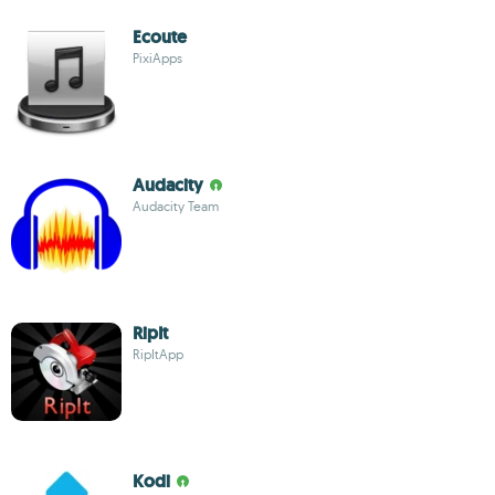
Ecoute
PixiApps
Audacity
Audacity Team
RipIt
RipItApp
Kodi