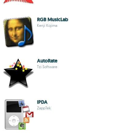
RGB MusicLab
Kenji Kojima
AutoRate
Tzi Software
iPDA
ZappTek