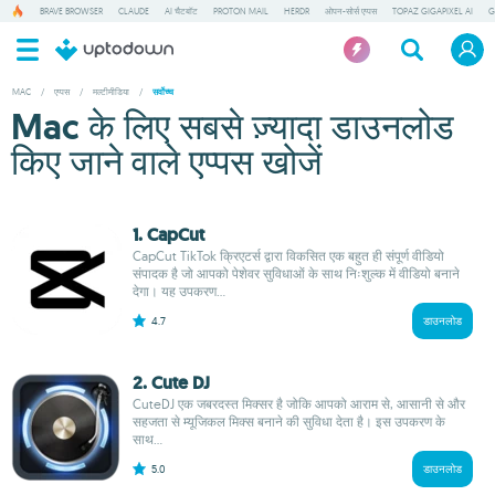
BRAVE BROWSER
CLAUDE
AI चैटबॉट
PROTON MAIL
HERDR
ओपन-सोर्स एप्पस
TOPAZ GIGAPIXEL AI
G
MAC
/
एप्पस
/
मल्टीमीडिया
/
सर्वोच्च
Mac के लिए सबसे ज़्यादा डाउनलोड
किए जाने वाले एप्पस खोजें
1. CapCut
CapCut TikTok क्रिएटर्स द्वारा विकसित एक बहुत ही संपूर्ण वीडियो
संपादक है जो आपको पेशेवर सुविधाओं के साथ निःशुल्क में वीडियो बनाने
देगा। यह उपकरण...
4.7
डाउनलोड
2. Cute DJ
CuteDJ एक जबरदस्त मिक्सर है जोकि आपको आराम से, आसानी से और
सहजता से म्यूजिकल मिक्स बनाने की सुविधा देता है। इस उपकरण के
साथ...
5.0
डाउनलोड