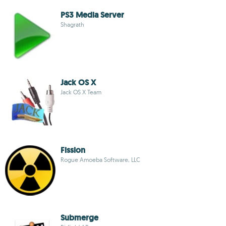
PS3 Media Server
Shagrath
Jack OS X
Jack OS X Team
Fission
Rogue Amoeba Software, LLC
Submerge