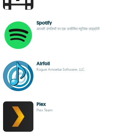
Spotify
आपकी उंगलियों पर एक असीमित म्यूजिक लाइब्रेरी
Airfoil
Rogue Amoeba Software, LLC.
Plex
Plex Team