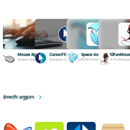
Mouse Jiggler
CursorFX Free
Space Journey 3D
FunMou
Arkane Systems
Stardock Corporation
PUSH Entertainment
FunMouse
डेस्कटॉप अनुकूलन