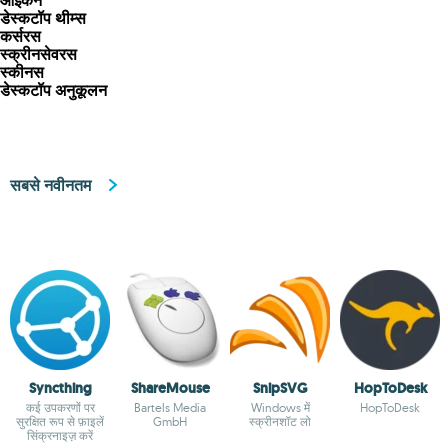
आइकन
डेस्कटॉप थीम्स
कर्सरस
स्क्रीनसेवरस
स्कीनस
डेस्कटॉप अनुकूलन
सबसे नवीनतम
Syncthing
ShareMouse
SnipSVG
HopToDesk
कई उपकरणों पर
Bartels Media
Windows में
HopToDesk
सुरक्षित रूप से फ़ाइलें
GmbH
स्क्रीनशॉट लो
सिंक्रनाइज़ करें