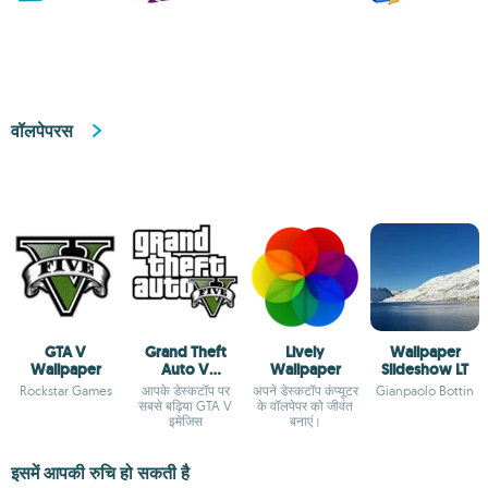
वॉलपेपरस
GTA V
Grand Theft
Lively
Wallpaper
Wallpaper
Auto V
Wallpaper
Slideshow LT
Wallpaper
Rockstar Games
आपके डेस्कटॉप पर
अपने डेस्कटॉप कंप्यूटर
Gianpaolo Bottin
सबसे बढ़िया GTA V
के वॉलपेपर को जीवंत
इमेजिस
बनाएं।
इसमें आपकी रुचि हो सकती है