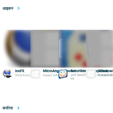
आइकन
IcoFX
MicroAngelo Toolset
AutoHideDesktopIcons
Windows
Attila Kovrig
Impact Software
अपने डेस्कटॉप आइकॉन को आसानी से छु
releasesof
पाएं
कर्सरस