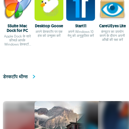
SSuite Mac
Desktop Goose
Start11
CareUEyes Lite
Dock for PC
अपने डेस्कटॉप पर एक
अपने Windows 10
कंप्यूटर का उपयोग
हंस को उन्मुक्त करें
मेनू को अनुकूलित करें
करने के दौरान अपनी
Apple Dock के सारे
आँखों की रक्षा करें
फ़ीचर्ज़ आपके
Windows डेस्कटॉप
पर
डेस्कटॉप थीम्स