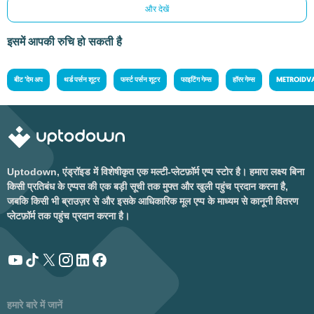
और देखें
इसमें आपकी रुचि हो सकती है
बीट 'देम अप
थर्ड पर्सन शूटर
फर्स्ट पर्सन शूटर
फाइटिंग गेम्स
हॉरर गेम्स
METROIDV
Uptodown, एंड्रॉइड में विशेषीकृत एक मल्टी-प्लेटफ़ॉर्म एप्प स्टोर है। हमारा लक्ष्य बिना
किसी प्रतिबंध के एप्पस की एक बड़ी सूची तक मुफ्त और खुली पहुंच प्रदान करना है,
जबकि किसी भी ब्राउज़र से और इसके आधिकारिक मूल एप्प के माध्यम से कानूनी वितरण
प्लेटफ़ॉर्म तक पहुंच प्रदान करना है।
हमारे बारे में जानें