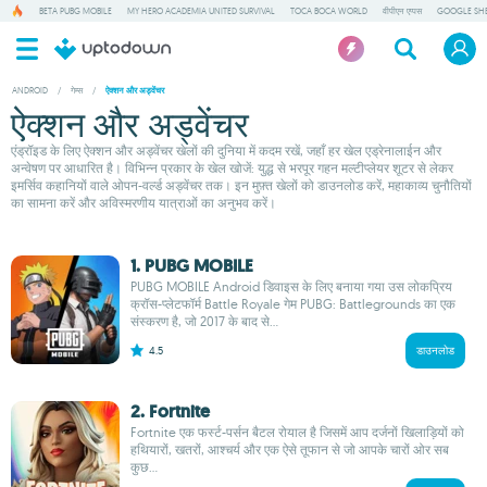
BETA PUBG MOBILE
MY HERO ACADEMIA UNITED SURVIVAL
TOCA BOCA WORLD
वीपीएन एप्पस
GOOGLE SH
ANDROID
/
गेम्स
/
ऐक्शन और अड्वेंचर
ऐक्शन और अड्वेंचर
एंड्रॉइड के लिए ऐक्शन और अड्वेंचर खेलों की दुनिया में कदम रखें, जहाँ हर खेल एड्रेनालाईन और
अन्वेषण पर आधारित है। विभिन्न प्रकार के खेल खोजें: युद्ध से भरपूर गहन मल्टीप्लेयर शूटर से लेकर
इमर्सिव कहानियों वाले ओपन-वर्ल्ड अड्वेंचर तक। इन मुफ़्त खेलों को डाउनलोड करें, महाकाव्य चुनौतियों
का सामना करें और अविस्मरणीय यात्राओं का अनुभव करें।
1. PUBG MOBILE
PUBG MOBILE Android डिवाइस के लिए बनाया गया उस लोकप्रिय
क्रॉस-प्लेटफॉर्म Battle Royale गेम PUBG: Battlegrounds का एक
संस्करण है, जो 2017 के बाद से...
4.5
डाउनलोड
2. Fortnite
Fortnite एक फर्स्ट-पर्सन बैटल रोयाल है जिसमें आप दर्जनों खिलाड़ियों को
हथियारों, खतरों, आश्चर्य और एक ऐसे तूफान से जो आपके चारों ओर सब
कुछ...