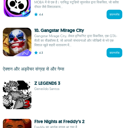
MOBA में से एक है। प्रसिद्ध स्टूडियो सुपरसेल द्वारा विकसित, जो क्लैश
रॉयल जैसे विशालकाय...
4.4
डाउनलोड
10. Gangstar Mirage City
Gangstar Mirage City, लेवल इन्फिनिट द्वारा विकसित, एक GTA-
शैली का सैंडबॉक्स है, जो आपको संभावनाओं और जोखिमों से भरे एक
विशाल खुले शहरी वातावरण में...
4.3
डाउनलोड
ऐक्शन और अड्वेंचर संग्रह से और गेम्स
Z LEGENDS 3
Geneildo Santos
Five Nights at Freddy's 2
Freddy का आतंक वापस आ गया है