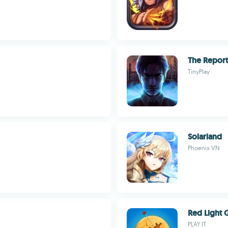
The Report
TinyPlay
Solarland
Phoenix VN
Red Light 
PLAY IT