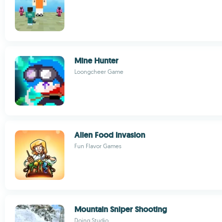
Mine Hunter
Loongcheer Game
Alien Food Invasion
Fun Flavor Games
Mountain Sniper Shooting
Doing Studio