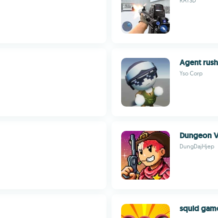
RAY3D
Agent rush
Yso Corp
Dungeon V
DungDajHjep
squid gam