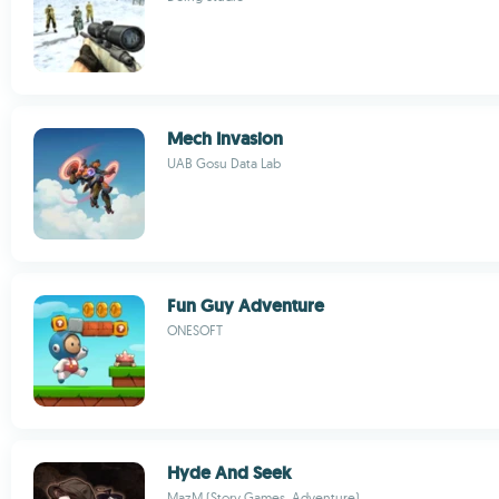
Mech Invasion
UAB Gosu Data Lab
Fun Guy Adventure
ONESOFT
Hyde And Seek
MazM (Story Games, Adventure)