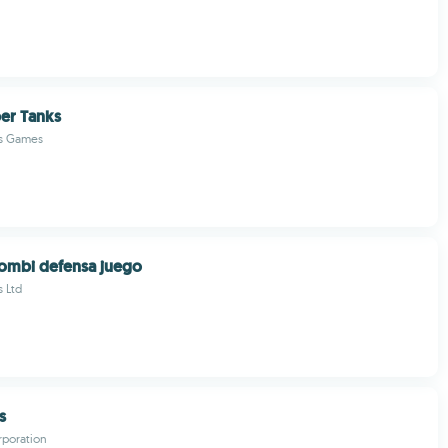
er Tanks
os Games
ombi defensa juego
 Ltd
s
rporation