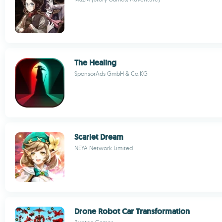
The Healing
SponsorAds GmbH & Co.KG
Scarlet Dream
NEYA Network Limited
Drone Robot Car Transformation