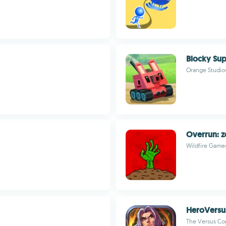
Blocky Sup
Orange Studi
Overrun: z
Wildfire Games
HeroVersu
The Versus Co