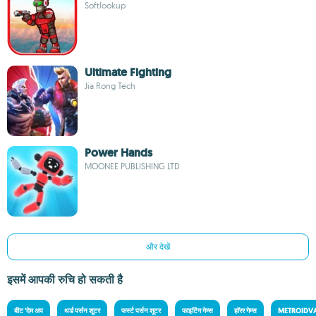
Softlookup
Ultimate Fighting
Jia Rong Tech
Power Hands
MOONEE PUBLISHING LTD
और देखें
इसमें आपकी रुचि हो सकती है
बीट 'देम अप
थर्ड पर्सन शूटर
फर्स्ट पर्सन शूटर
फाइटिंग गेम्स
हॉरर गेम्स
METROIDV