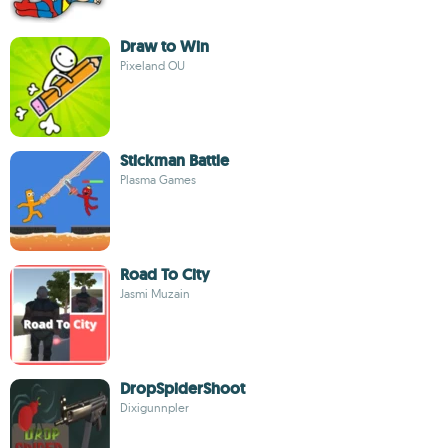
Draw to Win
Pixeland OU
Stickman Battle
Plasma Games
Road To City
Jasmi Muzain
DropSpiderShoot
Dixigunnpler