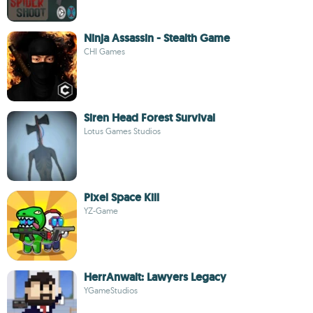
Ninja Assassin - Stealth Game
CHI Games
Siren Head Forest Survival
Lotus Games Studios
Pixel Space Kill
YZ-Game
HerrAnwalt: Lawyers Legacy
YGameStudios