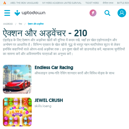
ARES: THE IRON VANGUARD
MY HERO ACADEMIA UNITED SURVIVAL
TICKET HERO
वीपीएन एप्पस
BATTLE RO
ANDROID
/
गेम्स
/
ऐक्शन और अड्वेंचर
ऐक्शन और अड्वेंचर - 210
एंड्रॉइड के लिए ऐक्शन और अड्वेंचर खेलों की दुनिया में कदम रखें, जहाँ हर खेल एड्रेनालाईन और
अन्वेषण पर आधारित है। विभिन्न प्रकार के खेल खोजें: युद्ध से भरपूर गहन मल्टीप्लेयर शूटर से लेकर
इमर्सिव कहानियों वाले ओपन-वर्ल्ड अड्वेंचर तक। इन मुफ़्त खेलों को डाउनलोड करें, महाकाव्य चुनौतियों
का सामना करें और अविस्मरणीय यात्राओं का अनुभव करें।
Endless Car Racing
ऑफलाइन उच्च-गति रेसिंग शानदार कारों और विविध मोड्स के साथ
JEWEL CRUSH
skills.loang