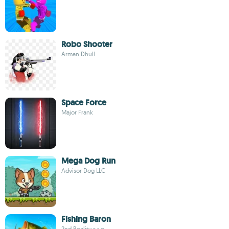
Robo Shooter
Arman Dhull
Space Force
Major Frank
Mega Dog Run
Advisor Dog LLC
Fishing Baron
2nd Reality s.r.o.