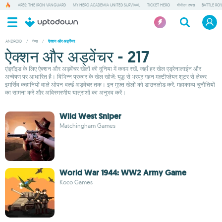
ARES: THE IRON VANGUARD
MY HERO ACADEMIA UNITED SURVIVAL
TICKET HERO
वीपीएन एप्पस
BATTLE RO
ANDROID
/
गेम्स
/
ऐक्शन और अड्वेंचर
ऐक्शन और अड्वेंचर - 217
एंड्रॉइड के लिए ऐक्शन और अड्वेंचर खेलों की दुनिया में कदम रखें, जहाँ हर खेल एड्रेनालाईन और
अन्वेषण पर आधारित है। विभिन्न प्रकार के खेल खोजें: युद्ध से भरपूर गहन मल्टीप्लेयर शूटर से लेकर
इमर्सिव कहानियों वाले ओपन-वर्ल्ड अड्वेंचर तक। इन मुफ़्त खेलों को डाउनलोड करें, महाकाव्य चुनौतियों
का सामना करें और अविस्मरणीय यात्राओं का अनुभव करें।
Wild West Sniper
Matchingham Games
World War 1944: WW2 Army Game
Koco Games