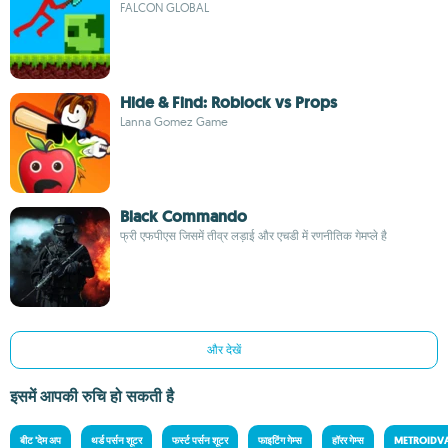
FALCON GLOBAL
Hide & Find: Roblock vs Props
Lanna Gomez Game
Black Commando
फ्री एफपीएस जिसमें तीव्र लड़ाई और एचडी में रणनीतिक गेमप्ले है
और देखें
इसमें आपकी रुचि हो सकती है
बीट 'देम अप
थर्ड पर्सन शूटर
फर्स्ट पर्सन शूटर
फाइटिंग गेम्स
हॉरर गेम्स
METROIDV