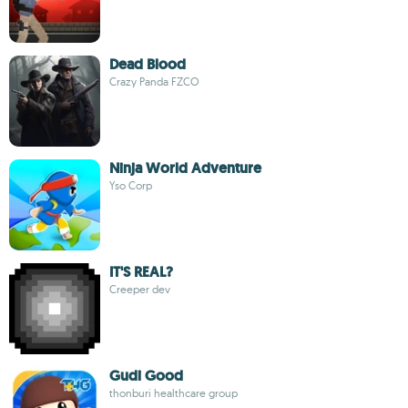
Dead Blood
Crazy Panda FZCO
Ninja World Adventure
Yso Corp
IT'S REAL?
Creeper dev
Gudi Good
thonburi healthcare group