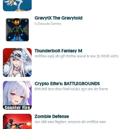
GravytX The Gravytoid
Is Daouda Games
Thunderbolt Fantasy M
रणनीतिक लड़ाई और पूर्वी पौराणिक कथाओं के साथ 3D फैंटेसी ARPG
Crypto Elite's: BATTLEGROUNDS
ऐनिमे-शैली बैटल रॉयल जिसमें MOBA शूटर तत्व और स्किन्स
Zombie Defense
गहन ज़ोंबी बचाव सिमुलेशन, शस्त्रागार और रणनीतिक बचाव