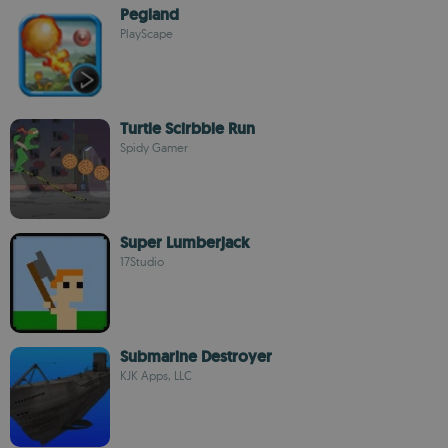
Pegland
PlayScape
Turtle Scirbble Run
Spidy Gamer
Super Lumberjack
17Studio
Submarine Destroyer
KJK Apps, LLC