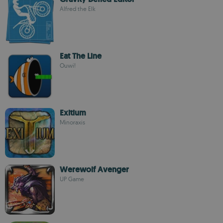
Alfred the Elk
Eat The Line
Ouwi!
Exitium
Minoraxis
Werewolf Avenger
UP Game