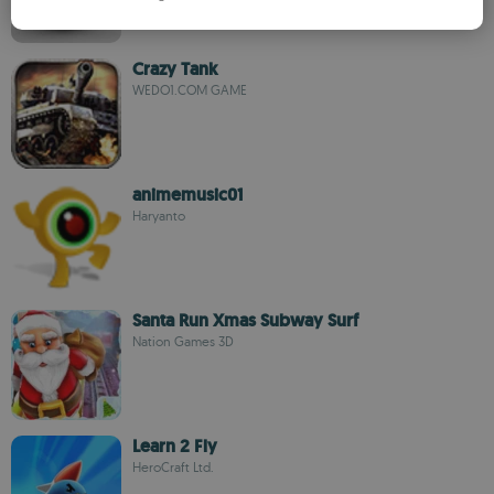
SPANISH
ROMANIAN
Crazy Tank
WEDO1.COM GAME
animemusic01
Haryanto
Santa Run Xmas Subway Surf
Nation Games 3D
Learn 2 Fly
HeroCraft Ltd.