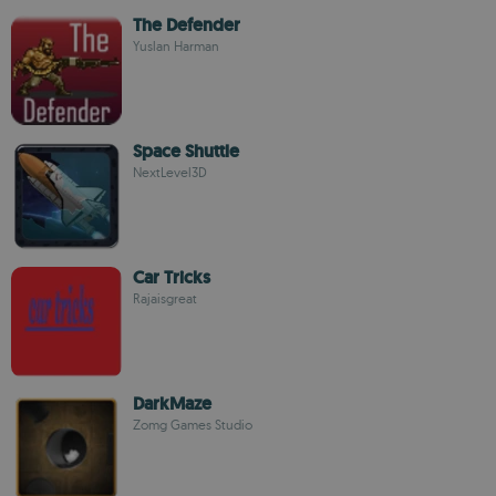
The Defender
Yuslan Harman
Space Shuttle
NextLevel3D
Car Tricks
Rajaisgreat
DarkMaze
Zomg Games Studio