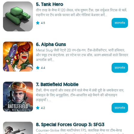
5. Tank Hero
तीन तरह के मैप्स में 120 लेवल, पांच दुश्मन टैंक; एक वर्चुअल स्टिक से चलें,
स्क्रीन पर टैप करके फायर करें और गोलियां बेअसर करें...
4.5
डाउनलोड
6. Alpha Guns
Metal Slug जैसी रेट्रो 2D रन-एंड-गन: टैंक-हेलीकॉप्टर, भारी हथियार,
और स्मूद टच कंट्रोल्स. हर स्टेज पर टफ बॉस, अलग क्षमताओं वाले किरदार
अनलॉक करें...
4.4
डाउनलोड
7. Battlefield Mobile
टैंकों, सैन्य वाहनों और तबाह होने वाले मैप्स में लंबी दूरी के धमाकेदार वार;
मोबाइल के लिए अनुकूलित, टीम-आधारित बड़े पैमाने की ऑनलाइन
लड़ाइयाँ।...
4.2
डाउनलोड
8. Special Forces Group 3: SFG3
Counter-Strike जैसा मल्टीप्लेयर FPS, क्लासिक मैप्स पर टीम-बेस्ड