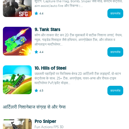
शूटिंग. Capture the Flag, Bomb, Sniper जैसे मोड, कस्टम कंट्रोल,
aim assist/auto fire और स्किन्स।...
4.4
डाउनलोड
9. Tank Stars
कोण और ताकत सेट कर 2D टैंक मुकाबलों में सटीक निशाना लगाएं. नेपाम,
न्यूक, गाइडेड मिसाइल जैसे हथियार, अपग्रेडेबल टैंक, और लोकल व
ऑनलाइन मल्टीप्लेयर...
4.4
डाउनलोड
10. Hills of Steel
उछलती पहाड़ियों पर फिजिक्स-बेस्ड 2D आर्टिलरी टैंक लड़ाइयाँ, दो‑बटन
कंट्रोल्स के साथ. 25+ टैंक, अपग्रेड्स, पावर‑अप्स और रीयल‑टाइम
मल्टीप्लेयर PvP/इवेंट मोड्स...
4.5
डाउनलोड
आर्टिलरी निशानेबाज संग्रह से और गेम्स
Pro Sniper
Fun Actions FPS 3D