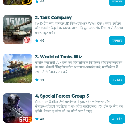
4.4
डाउनलोड
2. Tank Company
15v15 टैंक जंगें, शानदार 3D विजुअल्स और WWII टैंक। कवर, एंगलिंग
और कमजोर बिंदुओं पर घातक शॉट; मॉड्यूल, क्रू और स्किन्स से सेटअप
कस्टमाइज़ करें।...
4.6
डाउनलोड
3. World of Tanks Blitz
कंसोल-क्वालिटी 7v7 टैंक जंग, रियलिस्टिक फिज़िक्स और टच कंट्रोल्स
के साथ. सैकड़ों ऐतिहासिक टैंक अनलॉक-अपग्रेड करें, मल्टीप्लेयर में
रणनीति से मैदान फतह करें...
4.5
डाउनलोड
4. Special Forces Group 3
Counter-Strike जैसी क्लासिक मोड्स, नई गन‑स्किन्स और
मोबाइल‑फ्रेंडली कंट्रोल्स के साथ तेज़ मल्टीप्लेयर FPS. टीम डेथमैच, बम,
ज़ॉम्बी, कैप्चर‑द‑फ्लैग; लो‑एंड फोनों पर भी स्मूद।...
4.5
डाउनलोड