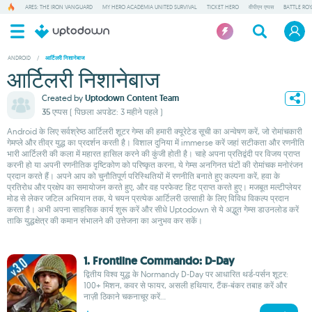
ARES: THE IRON VANGUARD
MY HERO ACADEMIA UNITED SURVIVAL
TICKET HERO
वीपीएन एप्पस
BATTLE RO
ANDROID
/
आर्टिलरी निशानेबाज
आर्टिलरी निशानेबाज
Created by
Uptodown Content Team
35 एप्पस
( पिछला अपडेट: 3 महीने पहले )
Android के लिए सर्वश्रेष्ठ आर्टिलरी शूटर गेम्स की हमारी क्यूरेटेड सूची का अन्वेषण करें, जो रोमांचकारी
गेमप्ले और तीव्र युद्ध का प्रदर्शन करती है। विशाल दुनिया में immerse करें जहां सटीकता और रणनीति
भारी आर्टिलरी की कला में महारत हासिल करने की कुंजी होती है। चाहे अपना प्रतिद्वंदी पर विजय प्राप्त
करनी हो या अपनी रणनीतिक दृष्टिकोण को परिष्कृत करना, ये गेम्स अनगिनत घंटों की रोमांचक मनोरंजन
प्रदान करते हैं। अपने आप को चुनौतिपूर्ण परिस्थितियों में रणनीति बनाते हुए कल्पना करें, हवा के
प्रतिरोध और प्रक्षेप का समायोजन करते हुए, और वह परफेक्ट हिट प्राप्त करते हुए। मजबूत मल्टीप्लेयर
मोड से लेकर जटिल अभियान तक, ये चयन प्रत्येक आर्टिलरी उत्साही के लिए विविध विकल्प प्रदान
करता है। अभी अपना साहसिक कार्य शुरू करें और सीधे Uptodown से ये अद्भुत गेम्स डाउनलोड करें
ताकि युद्धक्षेत्र की कमान संभालने की उत्तेजना का अनुभव कर सकें।
1. Frontline Commando: D-Day
द्वितीय विश्व युद्ध के Normandy D‑Day पर आधारित थर्ड‑पर्सन शूटर:
100+ मिशन, कवर से फायर, असली हथियार, टैंक‑बंकर तबाह करें और
नाज़ी ठिकाने चकनाचूर करें...