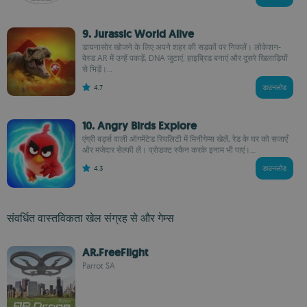
9. Jurassic World Alive
डायनासोर खोजने के लिए अपने शहर की सड़कों पर निकलें। लोकेशन-
बेस्ड AR में उन्हें पकड़ें, DNA जुटाएं, हाइब्रिड बनाएं और दूसरे खिलाड़ियों
से भिड़ें।...
4.7
डाउनलोड
10. Angry Birds Explore
एंग्री बर्ड्स वाली ऑगमेंटेड रियलिटी में मिनीगेम्स खेलें, रेड के घर को सजाएँ
और मजेदार सेल्फी लें। प्रोडक्ट स्कैन करके इनाम भी पाएं।...
4.3
डाउनलोड
संवर्धित वास्तविकता खेल संग्रह से और गेम्स
AR.FreeFlight
Parrot SA