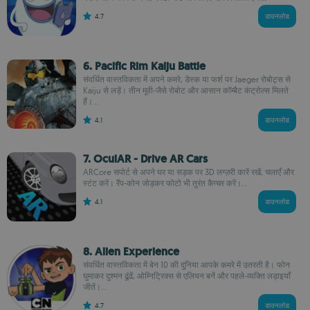
4.7
डाउनलोड
6. Pacific Rim Kaiju Battle
संवर्धित वास्तविकता में अपने कमरे, डेस्क या फर्श पर Jaeger रोबोट्स से
Kaiju से लड़ें। तीन मूवी-जैसे रोबोट और आसान कॉम्बैट कंट्रोल्स मिलते
हैं।...
4.1
डाउनलोड
7. OculAR - Drive AR Cars
ARCore सपोर्ट से अपने घर या सड़क पर 3D लग्ज़री कारें रखें, चलाएँ और
स्टंट करें। रैंप-कोन जोड़कर फोटो भी तुरंत कैप्चर करें।...
4.1
डाउनलोड
8. Alien Experience
संवर्धित वास्तविकता में बेन 10 की दुनिया आपके कमरे में उतरती है। फोन
घुमाकर दुश्मन ढूंढें, ओम्निट्रिक्स से एलियन बनें और पहले-व्यक्ति लड़ाइयाँ
जीतें।...
4.7
डाउनलोड