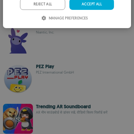
PORTUGUESE
REJECT ALL
ACCEPT ALL
ITALIAN
MANAGE PREFERENCES
SPANISH
Peridot
Niantic, Inc.
ROMANIAN
PEZ Play
PEZ International GmbH
Trending AR Soundboard
AR मीम साउंडबोर्ड से डांसर रखें, वीडियो क्लिप रिकॉर्ड करें