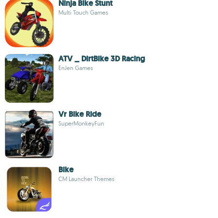
Ninja Bike Stunt
Multi Touch Games
ATV _ DirtBike 3D Racing
EnJen Games
Vr Bike Ride
SuperMonkeyFun
Bike
CM Launcher Themes