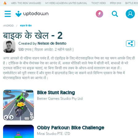
ARES: THE IRON VANGUARD
MY HERO ACADEMIA UNITED SURVIVAL
TICKET HERO
वीपीएन एप्पस
BATTLE RO
ANDROID
/
बाइक के खेल
बाइक के खेल - 2
Created by
Nelson de Benito
510 एप्पस
( पिछला अपडेट: 2 महीने पहले )
अगर आपको दो पहिया वाहन पसंद हैं, तो एंड्रॉइड के लिए मोटरसाइकिल गेम्स का यह चयन आपके लिए ही
है। ट्रैफ़िक के बीच रोमांचक रेस का आनंद लें, असल भौतिकी वाले गेम्स में व्हीली मारें, बाधाओं से भरे
ट्रायल सर्किट पर बाइक चलाएं, या बिना किसी तय लक्ष्य के ओपन-वर्ल्ड वातावरण का मज़ा लें।
एक्सेलेरेटर को पूरी रफ्तार दें और मुफ्त में डाउनलोड किए जा सकने वाले विभिन्न प्रकार के गेम्स में
मोटरसाइकिल चलाने का आनंद लें।
Bike Stunt Racing
Better Games Studio Pty Ltd
Obby Parkour: Bike Challenge
Mirai Studio PTE. LTD