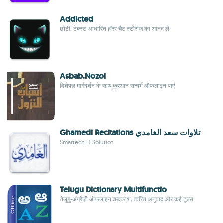
Addicted
छोटी, टेक्स्ट-आधारित हॉरर चैट स्टोरीज़ का आनंद लें
Asbab.Nozol
विशेषज्ञ मार्गदर्शन के साथ कुरआन सन्दर्भ ऑफलाइन पाएं
Ghamedi Recitations تلاوات سعد الغامدي
Smartech IT Solution
Telugu Dictionary Multifunctio
तेलुगु-अंग्रेज़ी ऑफ़लाइन शब्दकोश, त्वरित अनुवाद और कई टूल्स