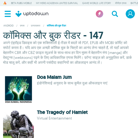
BETA PUBG MOBILE
MY HERO ACADEMIA UNITED SURVIVAL
GAME WORLD: LIFE STORY
वीपीएन एप्पस
BATTL
ANDROID
/
एप्पस
/
उत्पादकता
/
कॉमिक्स और बुक रीडर
कॉमिक्स और बुक रीडर - 147
अपने एंड्रॉइड डिवाइस को एक शक्तिशाली ई-रीडर में बदलें जो PDF, EPUB और MOBI फ़ॉर्मेट को
सपोर्ट करता है। यदि आप एक अच्छी कॉमिक बुक के चित्रों का आनंद लेना चाहते हैं, तो यहाँ आपको
बेहतरीन CBR और CBZ फ़ाइल व्यूअर्स के साथ-साथ हर दिन मुफ़्त में बेहतरीन मंगा (manga) और
वेबटून्स (webtoons) पढ़ने के लिए आधिकारिक एप्पस मिलेंगे। फ़ॉन्ट साइज़ को अनुकूलित करें, डार्क
मोड चालू करें, और कहीं भी अपनी पसंदीदा कहानियों का ऑफ़लाइन आनंद लें।
Doa Malam Jum
इंडोनेशियाई अनुवाद के साथ कुमैल दुआ ऑफलाइन पाएं
The Tragedy of Hamlet
Virtual Entertainment