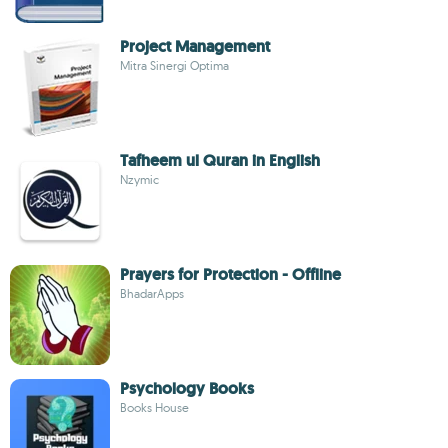
Project Management
Mitra Sinergi Optima
Tafheem ul Quran in English
Nzymic
Prayers for Protection - Offline
BhadarApps
Psychology Books
Books House