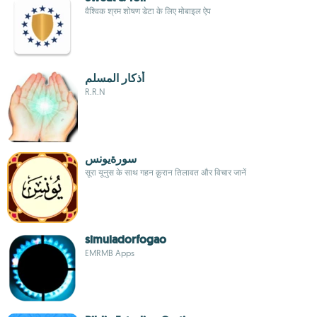
वैश्विक श्रम शोषण डेटा के लिए मोबाइल ऐप
أذكار المسلم
R.R.N
سورة‌یونس
सूरा यूनुस के साथ गहन क़ुरान तिलावत और विचार जानें
simuladorfogao
EMRMB Apps