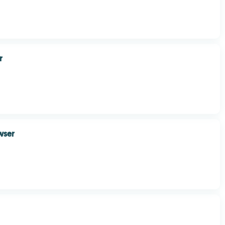
r
wser