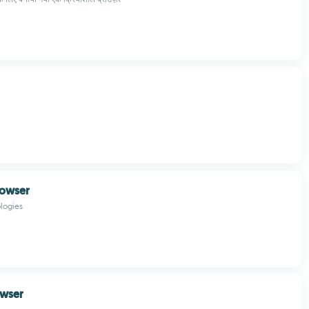
rowser
logies
owser