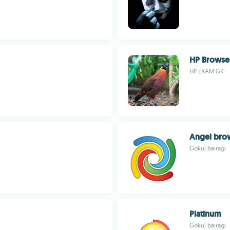
HP Browse
HP EXAM GK
Angel bro
Gokul bairagi
Platinum
Gokul bairagi