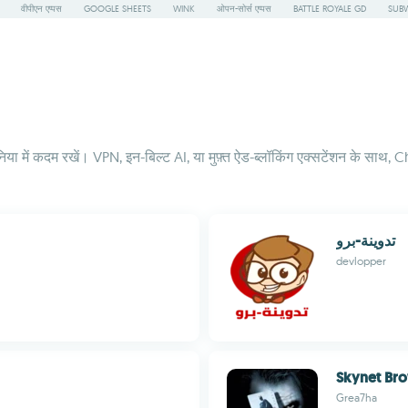
वीपीएन एप्पस
GOOGLE SHEETS
WINK
ओपन-सोर्स एप्पस
BATTLE ROYALE GD
SUBW
दुनिया में कदम रखें। VPN, इन-बिल्ट AI, या मुफ़्त ऐड-ब्लॉकिंग एक्सटेंशन के स
تدوينة-برو
devlopper
Skynet Br
Grea7ha