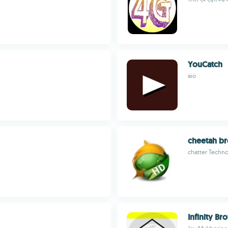
YouCatch
aio
cheetah b
chatter Techno
Infinity Br