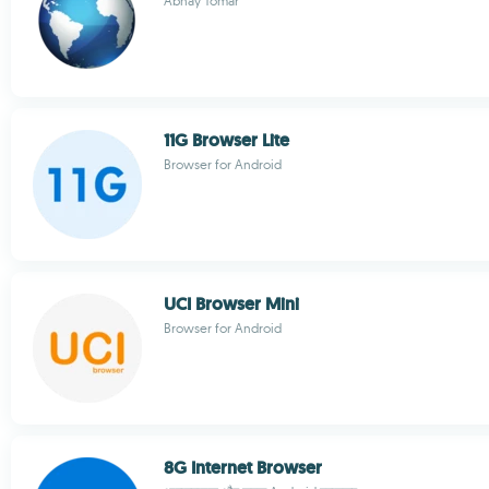
Abhay Tomar
11G Browser Lite
Browser for Android
UCI Browser Mini
Browser for Android
8G Internet Browser