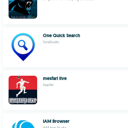
One Quick Search
SoraStudio
mesfari live
AppYet
IAM Browser
IAM App Studio