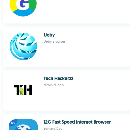
Ueby
Ueby Browser
Tech Hackerzz
Nithin dileep
12G Fast Speed Internet Browser
Senjaya Dev