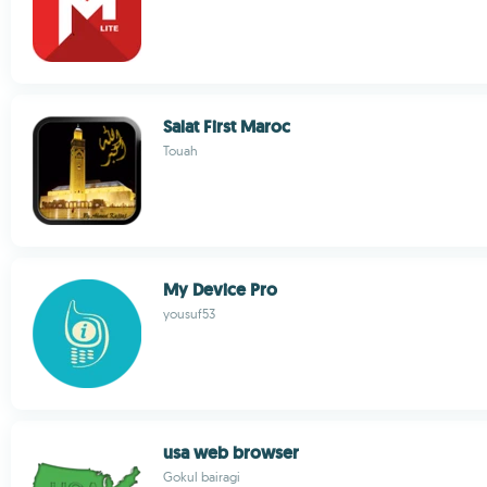
Salat First Maroc
Touah
My Device Pro
yousuf53
usa web browser
Gokul bairagi