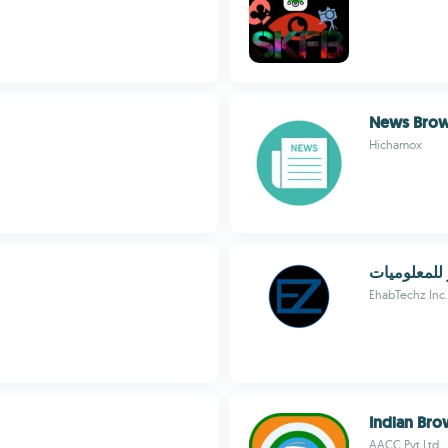
News Brow
Hichamox
 للمعلوميات
EhabTechz Inc.
Indian Bro
AACC.Pvt.Ltd