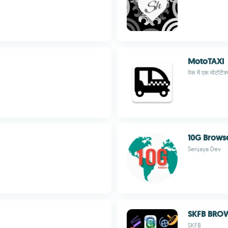
MotoTAXI
पेरू में एक मोटोट
10G Brows
Senjaya Dev
SKFB BRO
SKFB