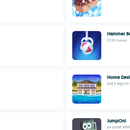
Hammer Ba
ICON Games
Home Desig
हवाई में समुद्र त
JumpOn!
इस इतालवी कॉफ़ीम