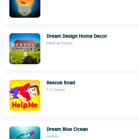
Dream Design Home Decor
MadCap Games
Rescue Road
F.I.L Games
Dream Blue Ocean
mobirix