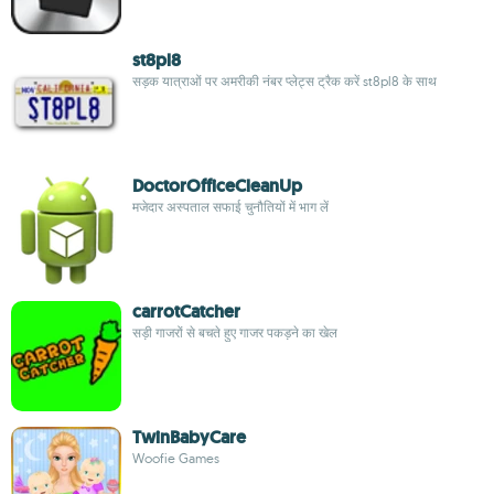
st8pl8
सड़क यात्राओं पर अमरीकी नंबर प्लेट्स ट्रैक करें st8pl8 के साथ
DoctorOfficeCleanUp
मजेदार अस्पताल सफाई चुनौतियों में भाग लें
carrotCatcher
सड़ी गाजरों से बचते हुए गाजर पकड़ने का खेल
TwinBabyCare
Woofie Games