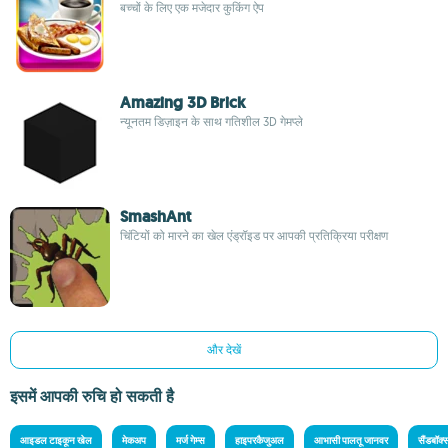
बच्चों के लिए एक मजेदार कुकिंग ऐप
Amazing 3D Brick
न्यूनतम डिज़ाइन के साथ गतिशील 3D गेमप्ले
SmashAnt
चिंटियों को मारने का खेल एंड्रॉइड पर आपकी प्रतिक्रिया परीक्षण
और देखें
इसमें आपकी रुचि हो सकती है
आइडल टाइकून खेल
मेकअप
मर्ज गेम्स
हाइपरकैजुअल
आभासी पालतू जानवर
सैंडबॉक्