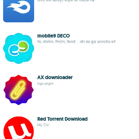
अपनी सभी महत्वपूर्ण फाइलों को नज़दीक रखें
mobile9 DECO
गेम, वॉलपेपर, रिंगटोन, किताबें ... और सब कुछ डाउनलोड करें
AX downloader
tigo prgm
Red Torrent Download
My TiVi