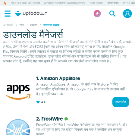
ARES: THE IRON VANGUARD
MY HERO ACADEMIA UNITED SURVIVAL
TICKET HERO
वीपीएन एप्पस
BATTLE RO
ANDROID
/
एप्पस
/
उपकरण
/
डाउनलोड प्रबंधक
डाउनलोड मैनेजर्स
अपनी पसंदीदा एप्पस डाउनलोड करते समय किसी भी चीज़ को अपनी गति धीमी न करने दें। यहाँ, आपको
APKs, एशियाई गेम्स और FOSS (फ्री एंड ओपन सोर्स सॉफ्टवेयर) एप्पस के लिए बेहतरीन Google
Play विकल्प मिलेंगे। हमने क्लाउड से फाइलें या विभिन्न स्रोतों से संगीत प्राप्त करने के लिए कुछ
शानदार Android टॉरेंट क्लाइंट्स, डाउनलोड मैनेजर्स और एक्सेलरेटर्स को भी शामिल किया है। यह
आपका फ़ोन है, इसलिए यह आप चुनते हैं कि आपको क्या और कैसे डाउनलोड करना है।
1. Amazon AppStore
Amazon AppStore, Amazon के उसी नाम के store के लिए
आधिकारिक एप्लिकेशन है, जो Google Play के माध्यम से उपलब्ध नहीं
है। इस एप्लिकेशन के...
4.4
डाउनलोड
2. FrostWire
FrostWire पौराणिक LimeWire प्रोजेक्ट का एक नया संस्करण है, और
यह अब मूल के लिए एक बढ़िया विकल्प बन गया है कयोंकि अब कानूनी
कारणों...