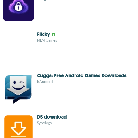
Flicky
MLM Games
Cugga: Free Android Games Downloads
IsAndroid
DS download
Synology