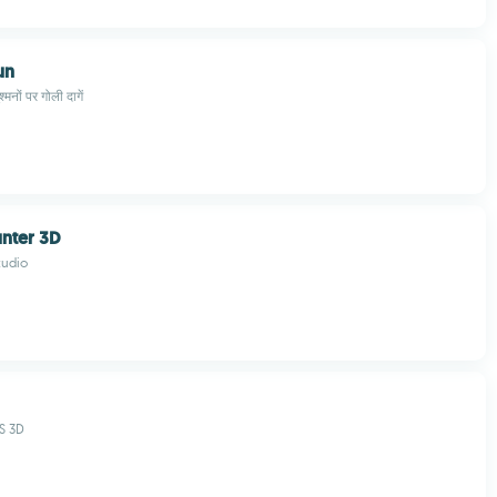
un
्मनों पर गोली दागें
nter 3D
tudio
S 3D