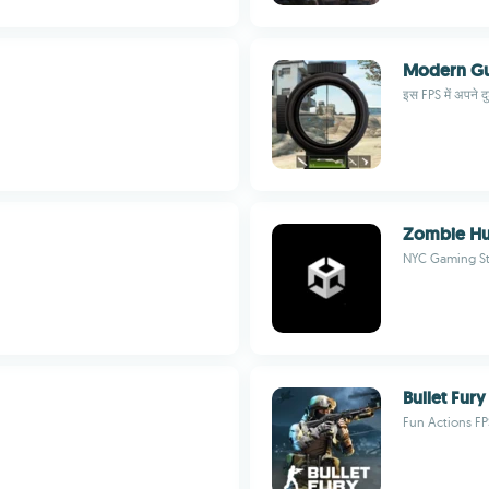
Modern G
इस FPS में अपने दुश
Zombie Hu
NYC Gaming S
Bullet Fury
Fun Actions FP