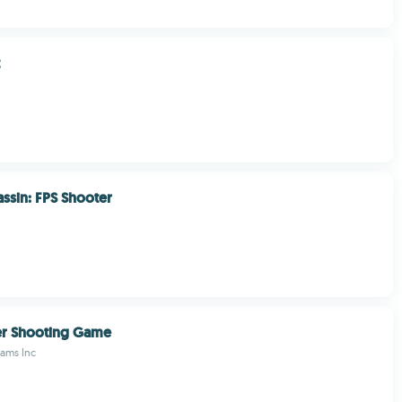
assin: FPS Shooter
er Shooting Game
eams Inc