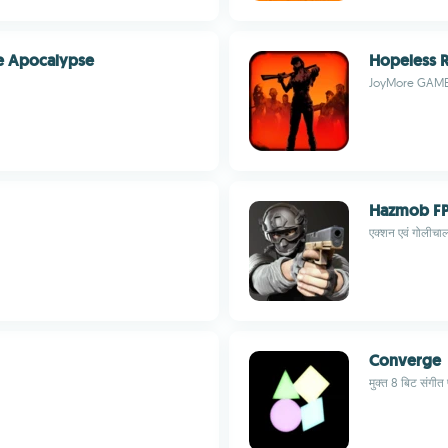
ie Apocalypse
Hopeless R
JoyMore GAM
Hazmob F
एक्शन एवं गोलीचा
Converge
मुक्त 8 बिट संगीत