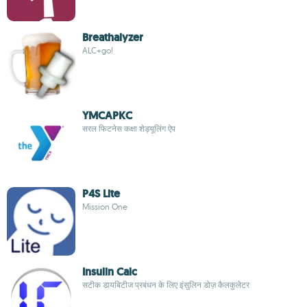
Breathalyzer
ALC+go!
YMCAPKC
सरल फिटनेस कक्षा शेड्यूलिंग ऐप
P4S Lite
Mission One
Insulin Calc
सटीक डायबिटीज प्रबंधन के लिए इंसुलिन डोज़ कैलकुलेटर