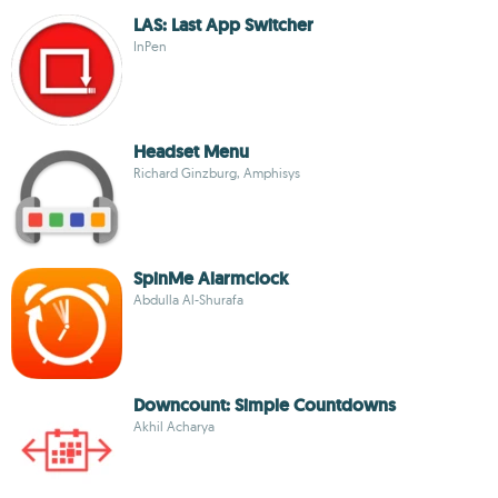
LAS: Last App Switcher
InPen
Headset Menu
Richard Ginzburg, Amphisys
SpinMe Alarmclock
Abdulla Al-Shurafa
Downcount: Simple Countdowns
Akhil Acharya