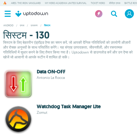
ARES: THE IRON VANGUARD
MY HERO ACADEMIA UNITED SURVIVAL
TICKET HERO
वीपीएन एप्पस
BATTLE RO
ANDROID
/
एप्पस
/
उपकरण
/
सिस्टम
सिस्टम - 130
सिस्टम के लिए बेहतरीन एंड्रॉइड ऐप्स का चयन करें, जो आपकी दैनिक गतिविधियों को उपयोगी औज़ारों
और रोचक अनुभवों के साथ परिवर्तित करेंगे। यह संग्रह उत्पादकता, जीवनशैली, और रचनात्मक
गतिविधियों में सुधार करने के लिए तैयार किया गया है। Uptodown से डाउनलोड करें और उन ऐप्स को
खोजें जो आसानी से आपके रूटीन में शामिल हो सकें।
Data ON-OFF
Antonio La Rocca
Watchdog Task Manager Lite
Zomut