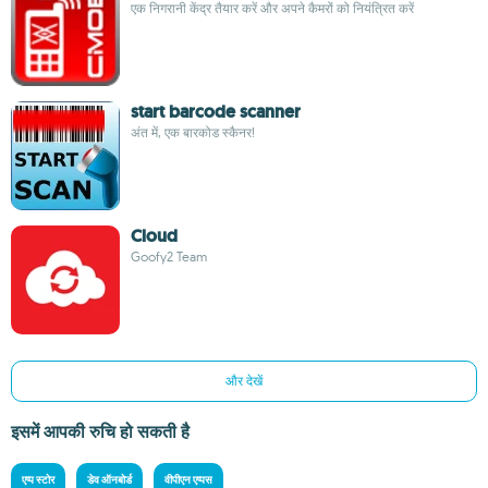
एक निगरानी केंद्र तैयार करें और अपने कैमरों को नियंत्रित करें
start barcode scanner
अंत में, एक बारकोड स्कैनर!
Cloud
Goofy2 Team
और देखें
इसमें आपकी रुचि हो सकती है
एप्प स्टोर
डेव ऑनबोर्ड
वीपीएन एप्पस