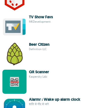
TV Show Favs
MKDevelopment
Beer Citizen
Definition LLC
QR Scanner
Kaspersky Lаb
Alarmr : Wake up alarm clock
शांति से नींद से जागे