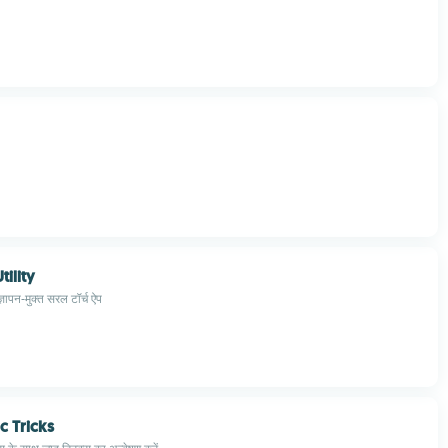
tility
ज्ञापन-मुक्त सरल टॉर्च ऐप
c Tricks