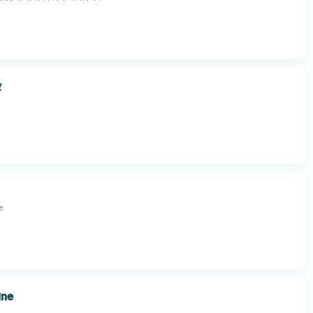
र
e
ine