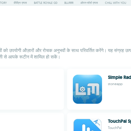
STORY
वीपीएन एप्पस
BATTLE ROYALE GD
BLURRR
ओपन-सोर्स एप्पस
CHILL WITH YOU
ं को उपयोगी औज़ारों और रोचक अनुभवों के साथ परिवर्तित करेंगे। यह संग्रह उत्
से आपके रूटीन में शामिल हो सकें।
Simple Rad
stoneapp
TouchPal S
TouchPal