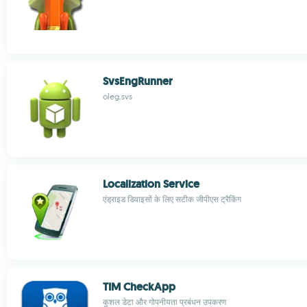
SvsEngRunner
oleg.svs
Localization Service
एंड्राइड डिवाइसों के लिए सटीक जीपीएस ट्रैकिंग
TIM CheckApp
कुशल डेटा और गोपनीयता प्रबंधन उपकरण