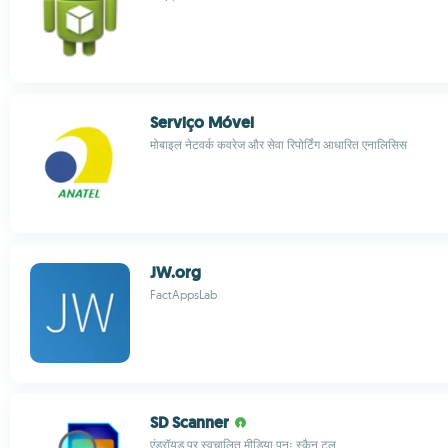
Serviço Móvel
मोबाइल नेटवर्क कवरेज और सेवा रिपोर्टिंग आधारित एनालिसिस
JW.org
FactAppsLab
SD Scanner
एंड्रॉयड पर स्वचालित मीडिया पुनः स्कैन टूल