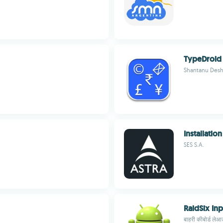
TypeDroid
Shantanu Des
Installatio
SES S.A.
RaidSix In
बाहरी कीबोर्ड ले