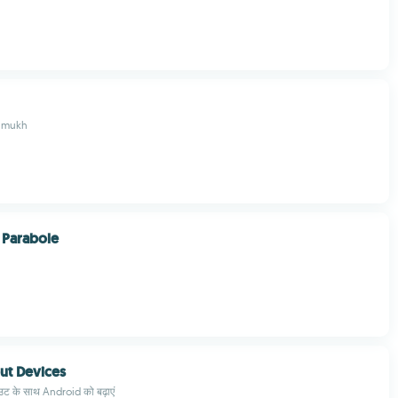
hmukh
n Parabole
put Devices
आउट के साथ Android को बढ़ाएं