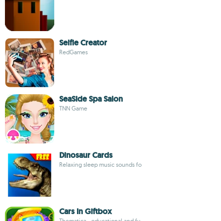
Selfie Creator
RedGames
SeaSide Spa Salon
TNN Game
Dinosaur Cards
Relaxing sleep music sounds fo
Cars In Giftbox
Thematica - educational and fu