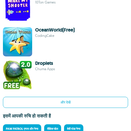
10Ton Games
OceanWorld(Free)
CodingCake
Droplets
Chuma Apps
और देखें
इसमें आपकी रुचि हो सकती है
PAW PATROL एप्पस और गेम्स
शैक्षिक खेल
बेबी पांडा गेम्स