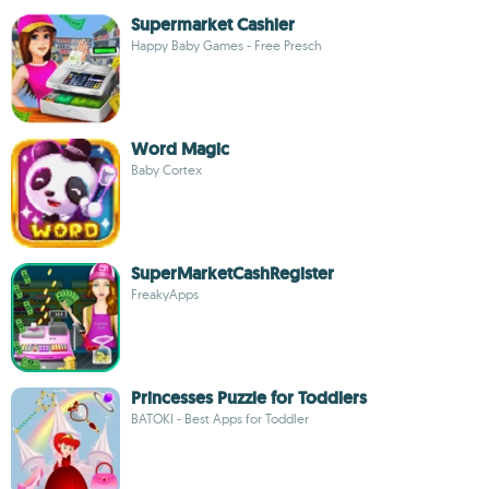
Supermarket Cashier
Happy Baby Games - Free Presch
Word Magic
Baby Cortex
SuperMarketCashRegister
FreakyApps
Princesses Puzzle for Toddlers
BATOKI - Best Apps for Toddler