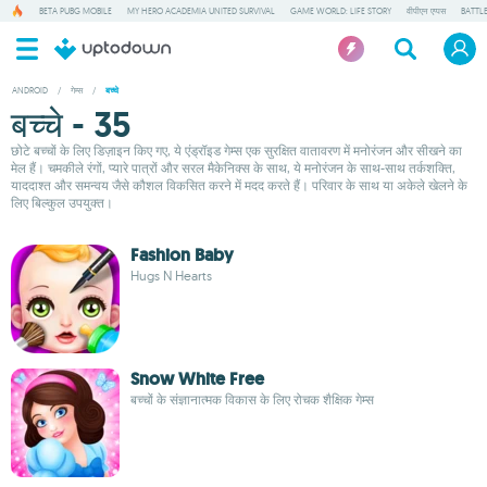
BETA PUBG MOBILE
MY HERO ACADEMIA UNITED SURVIVAL
GAME WORLD: LIFE STORY
वीपीएन एप्पस
BATTL
ANDROID
/
गेम्स
/
बच्चे
बच्चे - 35
छोटे बच्चों के लिए डिज़ाइन किए गए, ये एंड्रॉइड गेम्स एक सुरक्षित वातावरण में मनोरंजन और सीखने का
मेल हैं। चमकीले रंगों, प्यारे पात्रों और सरल मैकेनिक्स के साथ, ये मनोरंजन के साथ-साथ तर्कशक्ति,
याददाश्त और समन्वय जैसे कौशल विकसित करने में मदद करते हैं। परिवार के साथ या अकेले खेलने के
लिए बिल्कुल उपयुक्त।
Fashion Baby
Hugs N Hearts
Snow White Free
बच्चों के संज्ञानात्मक विकास के लिए रोचक शैक्षिक गेम्स