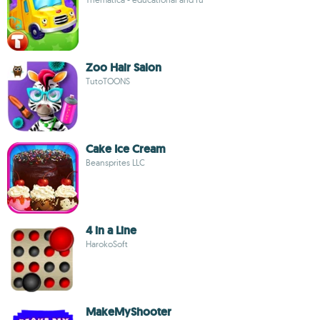
Zoo Hair Salon
TutoTOONS
Cake Ice Cream
Beansprites LLC
4 in a Line
HarokoSoft
MakeMyShooter