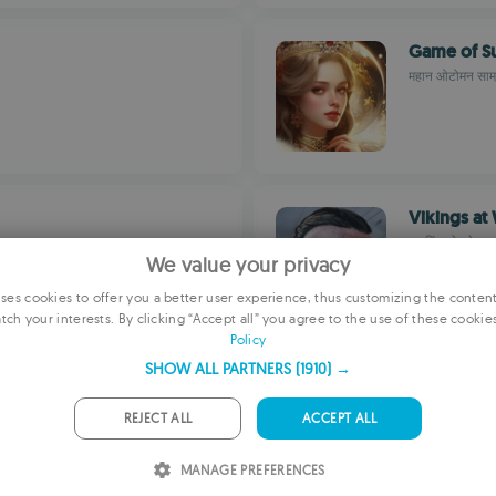
Game of Su
महान ओटोमन साम्र
Vikings at
वाइकिंग से भरे ब्रह्म
We value your privacy
es cookies to offer you a better user experience, thus customizing the conten
tch your interests. By clicking “Accept all” you agree to the use of these cookie
E
Policy
F
SHOW ALL PARTNERS
(1910) →
Call me a 
G
खिलाफ लड़ें
सर्वनाश के दौरान 
REJECT ALL
ACCEPT ALL
P
MANAGE PREFERENCES
I