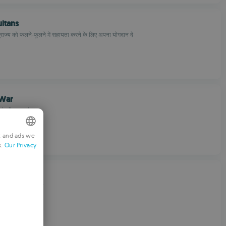
ltans
ाज्य को फलने-फूलने में सहायता करने के लिए अपना योगदान दें
 War
ांड में डुब जाएं
t and ads we
s.
Our Privacy
NGLISH
RENCH
Legend
ERMAN
रणनीति और सेक्सिज्म
ORTUGUESE
TALIAN