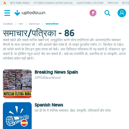
BETA PUBG MOBILE
MY HERO ACADEMIA UNITED SURVIVAL
GAME WORLD: LIFE STORY
वीपीएन एप्पस
BATTL
ANDROID
/
एप्पस
/
लाइफस्टाइल
/
समाचार/पत्रिका
समाचार/पत्रिका - 86
सबसे पहले और सबसे सटीक खबरें पाएं: अनुकूलित करने योग्य एग्रीगेटर्स और अंतरराष्ट्रीय समाचार
चैनलों के साथ जानकार रहें। यदि आपको खेल पसंद हैं, तो लाइव फुटबॉल स्कोर, F1, क्रिकेट या NBA
को फॉलो करने के लिए इन मुफ़्त एप्पस को देखें। आप डिजिटल पत्रिकाएं भी पढ़ सकते हैं, पॉडकास्ट सुन
सकते हैं, या ब्रेकिंग न्यूज़ अलर्ट सेट कर सकते हैं। चाहे वह राजनीति हो, तकनीक हो या संस्कृति, अपना
भरोसेमंद स्रोत यहाँ खोजें।
Breaking News Spain
APPS4NewWorld
Spanish News
एक ही ऐप में स्पेनिश समाचार: खेल, संस्कृति, पत्रिकाएँ और प्रेस