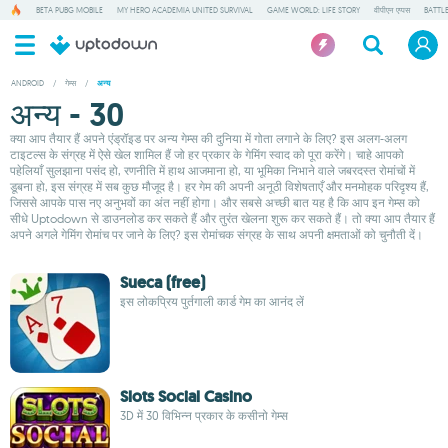
BETA PUBG MOBILE
MY HERO ACADEMIA UNITED SURVIVAL
GAME WORLD: LIFE STORY
वीपीएन एप्पस
BATTL
ANDROID
/
गेम्स
/
अन्य
अन्य - 30
क्या आप तैयार हैं अपने एंड्रॉइड पर अन्य गेम्स की दुनिया में गोता लगाने के लिए? इस अलग-अलग
टाइटल्स के संग्रह में ऐसे खेल शामिल हैं जो हर प्रकार के गेमिंग स्वाद को पूरा करेंगे। चाहे आपको
पहेलियाँ सुलझाना पसंद हो, रणनीति में हाथ आजमाना हो, या भूमिका निभाने वाले जबरदस्त रोमांचों में
डूबना हो, इस संग्रह में सब कुछ मौजूद है। हर गेम की अपनी अनूठी विशेषताएँ और मनमोहक परिदृश्य हैं,
जिससे आपके पास नए अनुभवों का अंत नहीं होगा। और सबसे अच्छी बात यह है कि आप इन गेम्स को
सीधे Uptodown से डाउनलोड कर सकते हैं और तुरंत खेलना शुरू कर सकते हैं। तो क्या आप तैयार हैं
अपने अगले गेमिंग रोमांच पर जाने के लिए? इस रोमांचक संग्रह के साथ अपनी क्षमताओं को चुनौती दें।
Sueca (free)
इस लोकप्रिय पुर्तगाली कार्ड गेम का आनंद लें
Slots Social Casino
3D में 30 विभिन्न प्रकार के कसीनो गेम्स