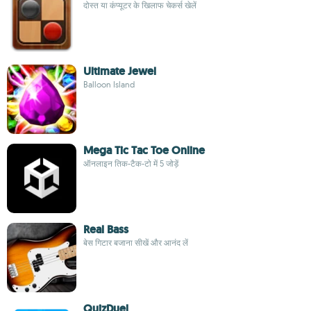
दोस्त या कंप्यूटर के खिलाफ चेकर्स खेलें
Ultimate Jewel
Balloon Island
Mega Tic Tac Toe Online
ऑनलाइन तिक-टैक-टो में 5 जोड़ें
Real Bass
बेस गिटार बजाना सीखें और आनंद लें
QuizDuel