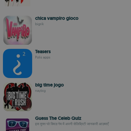
chica vampiro gioco
bigrik
Teasers
Polis apps
big time jogo
naybig
Guess The Celeb Quiz
इस मुफ्त प्ले क्विज़ गेम में अपनी सेलिब्रिटी जानकारी आज़माएँ