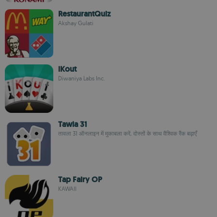
RestaurantQuiz
Akshay Gulati
iKout
Diwaniya Labs Inc.
Tawla 31
तावला 31 ऑनलाइन में मुकाबला करें, दोस्तों के साथ वैश्विक रैंक बढ़ाएँ
Tap Fairy OP
KAWAII