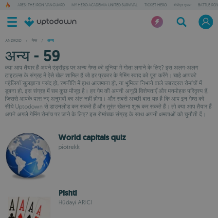
ARES: THE IRON VANGUARD
MY HERO ACADEMIA UNITED SURVIVAL
TICKET HERO
वीपीएन एप्पस
BATTLE RO
ANDROID
/
गेम्स
/
अन्य
अन्य - 59
क्या आप तैयार हैं अपने एंड्रॉइड पर अन्य गेम्स की दुनिया में गोता लगाने के लिए? इस अलग-अलग
टाइटल्स के संग्रह में ऐसे खेल शामिल हैं जो हर प्रकार के गेमिंग स्वाद को पूरा करेंगे। चाहे आपको
पहेलियाँ सुलझाना पसंद हो, रणनीति में हाथ आजमाना हो, या भूमिका निभाने वाले जबरदस्त रोमांचों में
डूबना हो, इस संग्रह में सब कुछ मौजूद है। हर गेम की अपनी अनूठी विशेषताएँ और मनमोहक परिदृश्य हैं,
जिससे आपके पास नए अनुभवों का अंत नहीं होगा। और सबसे अच्छी बात यह है कि आप इन गेम्स को
सीधे Uptodown से डाउनलोड कर सकते हैं और तुरंत खेलना शुरू कर सकते हैं। तो क्या आप तैयार हैं
अपने अगले गेमिंग रोमांच पर जाने के लिए? इस रोमांचक संग्रह के साथ अपनी क्षमताओं को चुनौती दें।
World capitals quiz
piotrekk
Pishti
Hüdayi ARICI