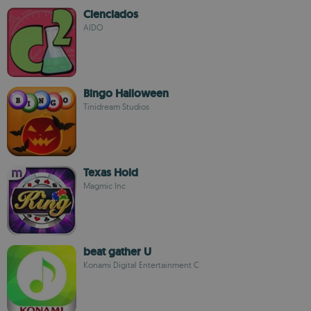
Cienciados
AIDO
Bingo Halloween
Tinidream Studios
Texas Hold
Magmic Inc
beat gather U
Konami Digital Entertainment C