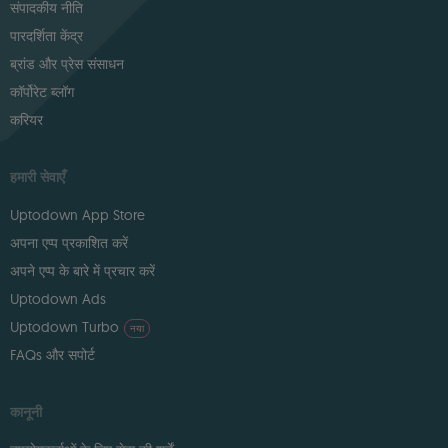
संपादकीय नीति
पारदर्शिता केंद्र
ब्रांड और प्रेस संसाधन
कॉर्पोरेट ब्लॉग
करियर
हमारी सेवाएँ
Uptodown App Store
अपना एप्प प्रकाशित करें
अपने एप्प के बारे में प्रचार करें
Uptodown Ads
Uptodown Turbo
नया
FAQs और सपोर्ट
कानूनी