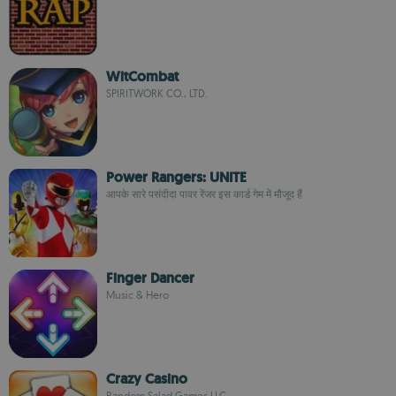
WitCombat
SPIRITWORK CO., LTD.
Power Rangers: UNITE
आपके सारे पसंदीदा पावर रेंजर इस कार्ड गेम में मौजूद हैं
Finger Dancer
Music & Hero
Crazy Casino
Random Salad Games LLC