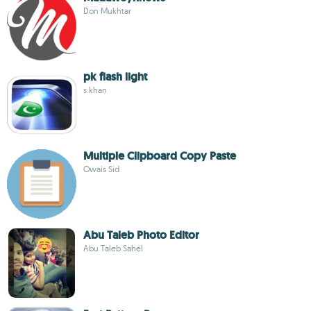
Don Mukhtar
pk flash light
s.khan
Multiple Clipboard Copy Paste
Owais Sid
Abu Taleb Photo Editor
Abu Taleb Sahel