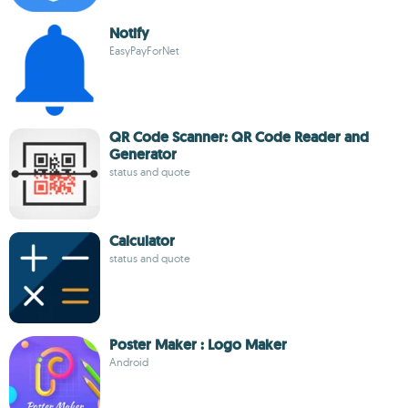
Notify
EasyPayForNet
QR Code Scanner: QR Code Reader and
Generator
status and quote
Calculator
status and quote
Poster Maker : Logo Maker
Android