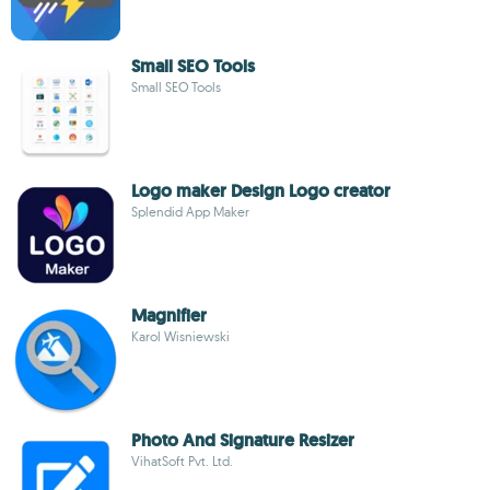
Small SEO Tools
Small SEO Tools
Logo maker Design Logo creator
Splendid App Maker
Magnifier
Karol Wisniewski
Photo And Signature Resizer
VihatSoft Pvt. Ltd.