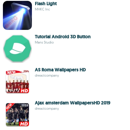
Flash Light
MHKC Inc
Tutorial Android 3D Button
Mans Studio
AS Roma Wallpapers HD
dreactcompany
Ajax amsterdam WallpapersHD 2019
dreactcompany