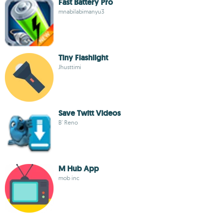
Fast Battery Pro
mnabilabimanyu3
Tiny Flashlight
Jhusttimi
Save Twitt Videos
B' Reno
M Hub App
mob inc