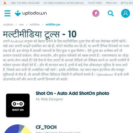
ARES: THE IRON VANGUARD
MY HERO ACADEMIA UNITED SURVIVAL
TICKET HERO
वीपीएन एप्पस
BATTLE RO
ANDROID
/
एप्पस
/
मल्टीमीडिया
/
मल्टीमीडिया टूल्स
मल्टीमीडिया टूल्स - 10
अपने Android अनुभव को बेहतर बनाने के लिए मल्टीमीडिया टूल्स ऐप्स की एक रोमांचक श्रेणी खोजें।
चाहे आप अपनी फाइलें प्रबंधित कर रहे हों, फोटो संपादित कर रहे हों, या अपनी दैनिक दिनचर्या पर नज़र
रख रहे हों, इस संग्रह में आपकी जरूरतों के लिए कुछ न कुछ मिलेगा। ऐसे टूल्स का अन्वेषण करें जो
आसान पासवर्ड प्रबंधन, सीधा कनवर्ज़न, और कुशल वर्कफ़्लो को सक्षम बनाते हैं। रचनात्मकता का थोड़ा
सा आनंद लेना चाहते हैं? ऐसे ऐप्स में गोता लगाएँ जो आपको वीडियो को रीमिक्स करने या अपनी तस्वीरों में
मज़ेदार प्रभाव जोड़ने देते हैं। और भी शानदार बात है, इनमें से कई ऐप्स ऑफ़लाइन सुविधा के साथ आते
हैं, जिससे आप कभी भी असंबंधित नहीं रहते। इसके अतिरिक्त, यह चयन सहज इंटरफेस और मजबूत
सुविधाओं से लैस हैं, जो आपकी दैनिक डिजिटल ज़िंदगी में अनिवार्य बनाते हैं। Uptodown से इन्हें अभी
डाउनलोड करें और आज ही अपनी दिनचर्या को बदले!
Shot On - Auto Add ShotOn photo
Ak Web Designer
CF_TOCH
http://dxjapor.blogspot.com