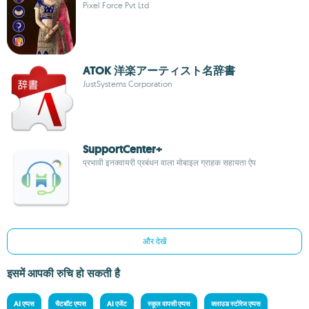
Pixel Force Pvt Ltd
ATOK 洋楽アーティスト名辞書
JustSystems Corporation
SupportCenter+
प्रभावी इनक्वायरी प्रबंधन वाला मोबाइल ग्राहक सहायता ऐप
और देखें
इसमें आपकी रुचि हो सकती है
AI एप्पस
चैटबॉट एप्पस
AI एजेंट
स्कूल वापसी एप्पस
क्लाउड स्टोरेज एप्पस