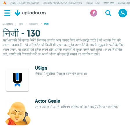
ARES: THE IRON VANGUARD
MY HERO ACADEMIA UNITED SURVIVAL
TICKET HERO
वीपीएन एप्पस
BATTLE RO
ANDROID
/
एप्पस
/
उत्पादकता
/
निजी
निजी - 130
यहाँ आपको ऐसे एप्पस मिलेंगे जिनका उपयोग आप शायद बिना सोचे-समझे करते हैं जो आपके दिन को
आसान बनाते हैं। AI असिस्टेंट जो किसी भी प्रश्न का तुरंत उत्तर देते हैं, आपके सुकून के पलों के लिए
ध्यान एप्पस, या आदतों को ट्रैक करने और आपके स्वास्थ्य में सुधार करने वाले टूल्स। लक्ष्य निर्धारित
करें, प्रगति की निगरानी करें, या अपने जीवन को एक ही स्थान पर व्यवस्थित रखें।
USign
सेकंडों में सुरक्षित मोबाइल दस्तावेज़ हस्ताक्षर
Actor Genie
स्टार सलाह से अपने अभिनय करियर को आगे बढ़ाएँ और जानकारी पाएं