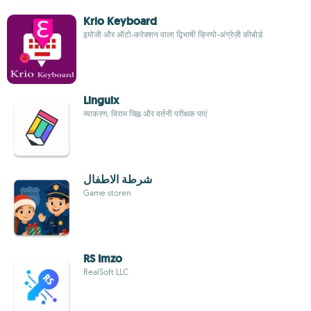
Krio Keyboard
इमोजी और ऑटो-करेक्शन वाला द्विभाषी क्रियो-अंग्रेज़ी कीबोर्ड
Linguix
व्याकरण, विराम चिह्न और वर्तनी परीक्षक पाएं
شرطة الاطفال
Game storen
RS Imzo
RealSoft LLC