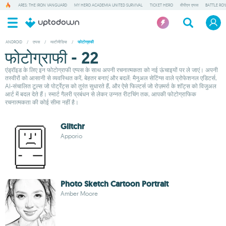
ARES: THE IRON VANGUARD
MY HERO ACADEMIA UNITED SURVIVAL
TICKET HERO
वीपीएन एप्पस
BATTLE RO
ANDROID
/
एप्पस
/
मल्टीमीडिया
/
फोटोग्राफी
फोटोग्राफी - 22
एंड्रॉइड के लिए इन फोटोग्राफी एप्पस के साथ अपनी रचनात्मकता को नई ऊंचाइयों पर ले जाएं। अपनी
तस्वीरों को आसानी से व्यवस्थित करें, बेहतर बनाएं और बदलें: मैनुअल सेटिंग्स वाले प्रोफेशनल एडिटर्स,
AI-संचालित टूल्स जो पोर्ट्रेट्स को तुरंत सुधारते हैं, और ऐसे फिल्टर्स जो रोज़मर्रा के शॉट्स को विजुअल
आर्ट में बदल देते हैं। स्मार्ट गैलरी प्रबंधन से लेकर उन्नत रीटचिंग तक, आपकी फोटोग्राफिक
रचनात्मकता की कोई सीमा नहीं है।
Glitchr
Apporio
Photo Sketch Cartoon Portrait
Amber Moore