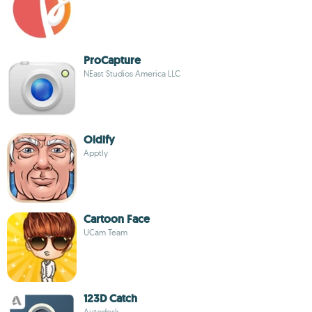
ProCapture
NEast Studios America LLC
Oldify
Apptly
Cartoon Face
UCam Team
123D Catch
Autodesk