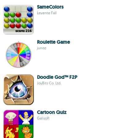
SameColors
Levente Fall
Roulette Game
junoz
Doodle God™ F2P
JoyBits Co. Ltd.
Cartoon Quiz
Galisoft