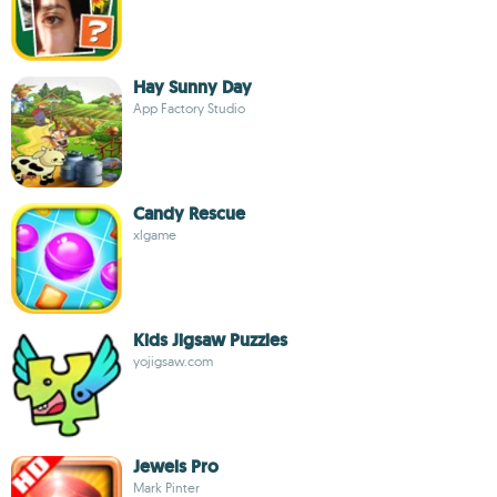
Hay Sunny Day
App Factory Studio
Candy Rescue
xlgame
Kids Jigsaw Puzzles
yojigsaw.com
Jewels Pro
Mark Pinter