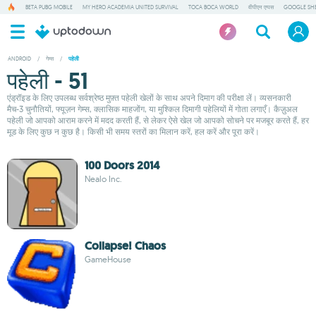
BETA PUBG MOBILE
MY HERO ACADEMIA UNITED SURVIVAL
TOCA BOCA WORLD
वीपीएन एप्पस
GOOGLE SH
ANDROID
/
गेम्स
/
पहेली
पहेली - 51
एंड्रॉइड के लिए उपलब्ध सर्वश्रेष्ठ मुफ़्त पहेली खेलों के साथ अपने दिमाग की परीक्षा लें। व्यसनकारी
मैच-3 चुनौतियों, फ्यूज़न गेम्स, क्लासिक माहजोंग, या मुश्किल दिमागी पहेलियों में गोता लगाएँ। कैज़ुअल
पहेली जो आपको आराम करने में मदद करती हैं, से लेकर ऐसे खेल जो आपको सोचने पर मजबूर करते हैं, हर
मूड के लिए कुछ न कुछ है। किसी भी समय स्तरों का मिलान करें, हल करें और पूरा करें।
100 Doors 2014
Nealo Inc.
Collapse! Chaos
GameHouse