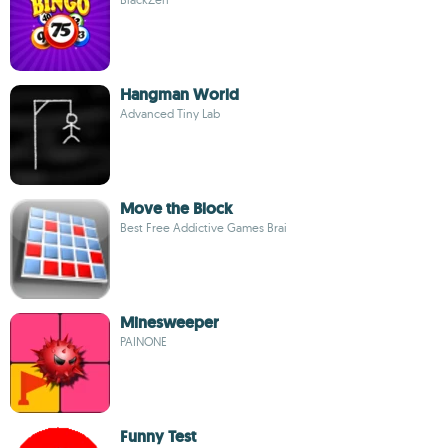
Hangman World
Advanced Tiny Lab
Move the Block
Best Free Addictive Games Brai
Minesweeper
PAINONE
Funny Test