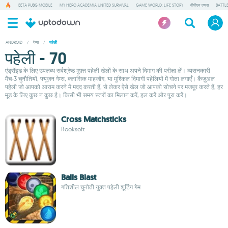
BETA PUBG MOBILE
MY HERO ACADEMIA UNITED SURVIVAL
GAME WORLD: LIFE STORY
वीपीएन एप्पस
BATTL
ANDROID
/
गेम्स
/
पहेली
पहेली - 70
एंड्रॉइड के लिए उपलब्ध सर्वश्रेष्ठ मुफ़्त पहेली खेलों के साथ अपने दिमाग की परीक्षा लें। व्यसनकारी
मैच-3 चुनौतियों, फ्यूज़न गेम्स, क्लासिक माहजोंग, या मुश्किल दिमागी पहेलियों में गोता लगाएँ। कैज़ुअल
पहेली जो आपको आराम करने में मदद करती हैं, से लेकर ऐसे खेल जो आपको सोचने पर मजबूर करते हैं, हर
मूड के लिए कुछ न कुछ है। किसी भी समय स्तरों का मिलान करें, हल करें और पूरा करें।
Cross Matchsticks
Rooksoft
Balls Blast
गतिशील चुनौती युक्त पहेली शूटिंग गेम