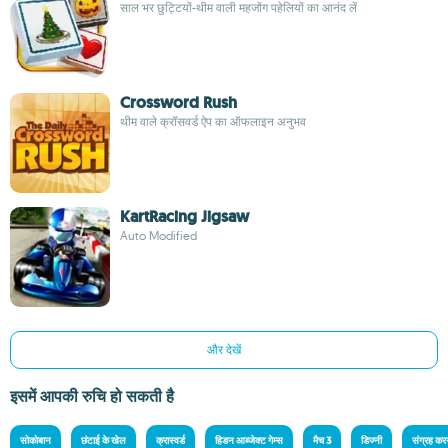
साल भर छुट्टियों-थीम वाली महजोंग पहेलियों का आनंद लें
Crossword Rush
थीम वाले क्रॉसवर्ड ऐप का ऑफलाइन अनुभव
KartRacing Jigsaw
Auto Modified
और देखें
इसमें आपकी रुचि हो सकती है
सोकोबान
छंटाई के खेल
क्रास्वर्ड
हिडन आब्जेक्ट गेम्स
मैच 3
डिज्नी
संग्रह कर