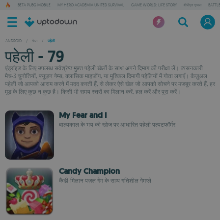
BETA PUBG MOBILE
MY HERO ACADEMIA UNITED SURVIVAL
GAME WORLD: LIFE STORY
वीपीएन एप्पस
BATTL
ANDROID
/
गेम्स
/
पहेली
पहेली - 79
एंड्रॉइड के लिए उपलब्ध सर्वश्रेष्ठ मुफ़्त पहेली खेलों के साथ अपने दिमाग की परीक्षा लें। व्यसनकारी
मैच-3 चुनौतियों, फ्यूज़न गेम्स, क्लासिक माहजोंग, या मुश्किल दिमागी पहेलियों में गोता लगाएँ। कैज़ुअल
पहेली जो आपको आराम करने में मदद करती हैं, से लेकर ऐसे खेल जो आपको सोचने पर मजबूर करते हैं, हर
मूड के लिए कुछ न कुछ है। किसी भी समय स्तरों का मिलान करें, हल करें और पूरा करें।
My Fear and I
बाल्यकाल के भय की खोज पर आधारित पहेली पल्पटफॉर्मर
Candy Champion
कैंडी-मिलान पज़ल गेम के साथ गतिशील गेमप्ले