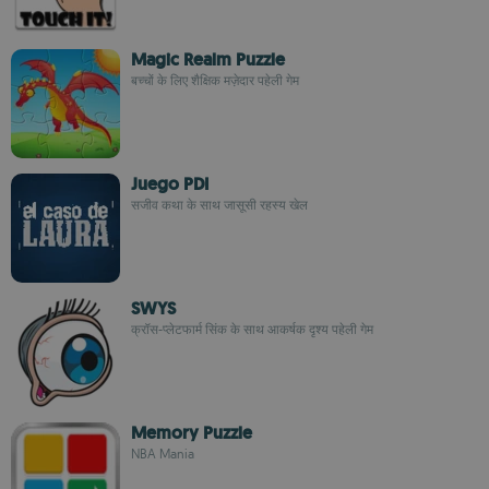
Magic Realm Puzzle
बच्चों के लिए शैक्षिक मज़ेदार पहेली गेम
Juego PDI
सजीव कथा के साथ जासूसी रहस्य खेल
SWYS
क्रॉस-प्लेटफार्म सिंक के साथ आकर्षक दृश्य पहेली गेम
Memory Puzzle
NBA Mania