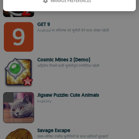
MANAGE PREFERENCES
SPANISH
ROMANIAN
GET 9
Android पर मस्तिष्क को चुनौती देने वाला संख्या पहेली
Cosmic Mines 2 (Demo)
अद्वितीय नियमों वाली चुनौतीपूर्ण रणनीतिक पहेली
Jigsaw Puzzle: Cute Animals
Insplisity
Savage Escape
समय-सीमित टचपैड चुनौतियों के साथ पहेलियाँ सुलझाएँ