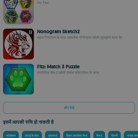
Jay Kay
Nonogram Sketch2
सहज नियंत्रण के साथ आकर्षक नॉनोग्राम पहेली-सुलझाने वाला ऐप
Fitz: Match 3 Puzzle
रणनीतिक मैच-3 पहेली रोमांच मल्टिप्लेयर के साथ
और देखें
इसमें आपकी रुचि हो सकती है
सोकोबान
छंटाई के खेल
क्रास्वर्ड
हिडन आब्जेक्ट गेम्स
मैच 3
डिज्नी
संग्रह कर