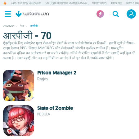
ARES: THE IRON VANGUARD
MY HERO ACADEMIA UNITED SURVIVAL
TICKET HERO
वीपीएन एप्पस
BATTLE RO
ANDROID
/
गेम्स
/
आरपीजी
आरपीजी - 70
एंड्रॉइड के लिए सर्वश्रेष्ठ मुफ़्त रोल-प्लेइंग खेलों के साथ अनोखे रोमांच पर निकलें। हमारी सूची में रीयल-
टाइम ऐक्शन RPG, विशाल MMORPG और रोमांचकारी डंगऑन क्रॉलर शामिल हैं। मध्ययुगीन
काल्पनिक दुनिया का अन्वेषण करें या अपने पसंदीदा अनिमे से प्रेरित ब्रह्मांडों में गोता लगाएँ; यहाँ कुछ भी
चलता है। स्तर बढ़ाएँ, और उन कहानियों का आनंद लें जो हर खेल में आपके साथ रहेंगी।
Prison Manager 2
Dotjoy
State of Zombie
NEBULA