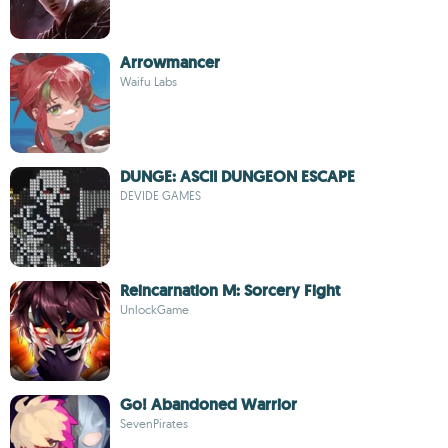
Arrowmancer
Waifu Labs
DUNGE: ASCII DUNGEON ESCAPE
DEVIDE GAMES
Reincarnation M: Sorcery Fight
UnlockGame
Go! Abandoned Warrior
SevenPirates