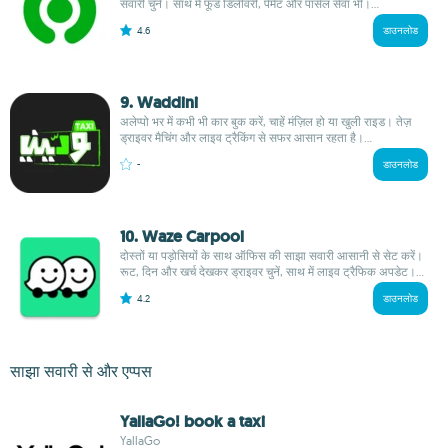
सवारी चुनें। साथ में फूड डिलीवरी, पेमेंट और पार्सल सेवा भी।...
4.6
डाउनलोड
9. Waddini
अलेप्पो भर में कभी भी कार बुक करें, चाहें मंज़िल हो या खुली राइड। तेज़
ड्राइवर मैचिंग और लाइव ट्रैकिंग से सफर आसान रहता है।...
-
डाउनलोड
10. Waze Carpool
दोस्तों या पड़ोसियों के साथ ऑफिस की साझा सवारी आसानी से सेट करें।
रूट, दिन और खर्च देखकर ड्राइवर चुनें, साथ में लाइव ट्रैफिक अपडेट।...
4.2
डाउनलोड
साझा सवारी से और एप्पस
YallaGo! book a taxi
YallaGo