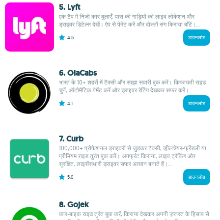
5. Lyft
एक टैप में निजी कार बुलाएँ, पास की गाड़ियों की लाइव लोकेशन और
ड्राइवर डिटेल्स देखें। ऐप से पेमेंट करें और दोस्तों संग किराया बाँटें।...
4.5
डाउनलोड
6. OlaCabs
भारत के 10+ शहरों में टैक्सी और साझा सवारी बुक करें। किफायती राइड
चुनें, ऑटोमैटिक पेमेंट करें और ड्राइवर रेटिंग देखकर सफर करें।...
4.1
डाउनलोड
7. Curb
100,000+ प्रोफेशनल ड्राइवरों से जुड़कर टैक्सी, व्हीलचेयर-फ्रेंडली या
प्रीमियम राइड तुरंत बुक करें। अपफ्रंट किराया, लाइव ट्रैकिंग और
सुरक्षित, लाइसेंसधारी ड्राइवर सफर आसान बनाते हैं।...
5.0
डाउनलोड
8. Gojek
कार-बाइक राइड तुरंत बुक करें, किराया देखकर अपनी ज़रूरत के हिसाब से