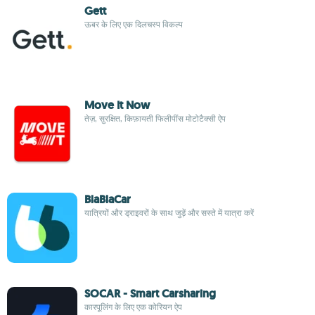
Gett
ऊबर के लिए एक दिलचस्प विकल्प
Move It Now
तेज़, सुरक्षित, किफ़ायती फिलीपींस मोटोटैक्सी ऐप
BlaBlaCar
यात्रियों और ड्राइवरों के साथ जुड़ें और सस्ते में यात्रा करें
SOCAR - Smart Carsharing
कारपूलिंग के लिए एक कोरियन ऐप