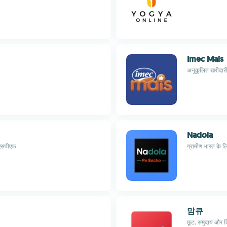
Imec Mais
अनुकूलित खरीदारी
Nadola
 एसपीएफ
ग्रामीण भारत के लि
맘큐
छूट, समुदाय और व