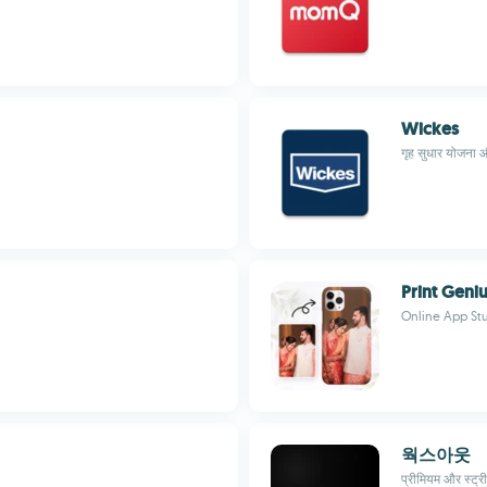
Wickes
गृह सुधार योजना 
Print Geni
Online App St
웍스아웃
प्रीमियम और स्ट्