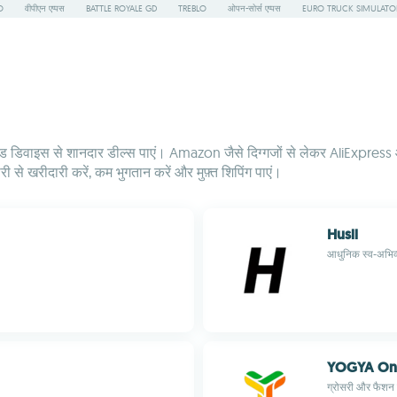
O
वीपीएन एप्पस
BATTLE ROYALE GD
TREBLO
ओपन-सोर्स एप्पस
EURO TRUCK SIMULATO
ड डिवाइस से शानदार डील्स पाएं। Amazon जैसे दिग्गजों से लेकर AliExpress
ी से खरीदारी करें, कम भुगतान करें और मुफ़्त शिपिंग पाएं।
Husll
आधुनिक स्व-अभिव्
YOGYA Onl
ग्रोसरी और फैशन