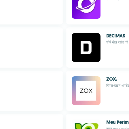
DECIMAS
शीर्ष खेल ब्रांड क
ZOX.
रियल-टाइम अपडेट
Meu Perim
क्लब meu perim स