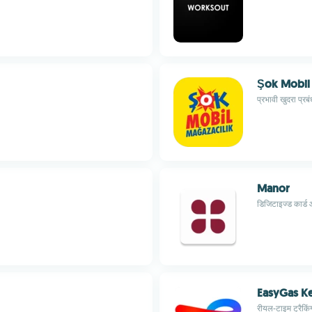
Şok Mobil 
प्रभावी खुदरा प्र
Manor
डिजिटाइज्ड कार्ड 
EasyGas K
रीयल-टाइम ट्रैक