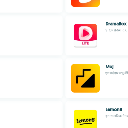
DramaBox 
STORYMATRIX
Moj
एक मज़ेदार लघु-वी
Lemon8
इस सामाजिक नेटवर्