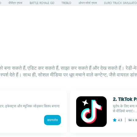
O
वीपीएन एप्पस
BATTLE ROYALE GD
TREBLO
ओपन-सोर्स एप्पस
EURO TRUCK SIMULATO
 को बना सकते हैं, एडिट कर सकते हैं, साझा कर सकते हैं और देख सकते हैं। रेडी-मे
र्श देते हैं। साथ ही, सोशल मीडिया पर धूम मचाने वाले कन्टेन्ट, जैसे वायरल डां
2. TikTok P
र, इफेक्ट्स और म्यूजिक जोड़कर क्लिप बनाना
यूरोप के लिए बना 
से वीडियो बनाएं।..
डाउनलोड
4.3
94 k
ड