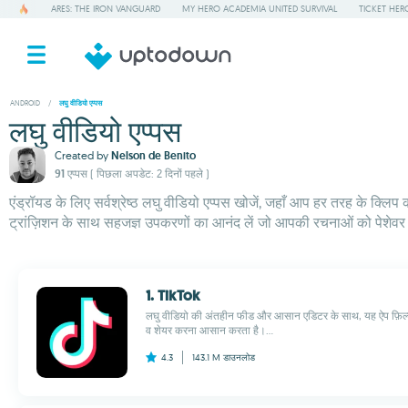
ARES: THE IRON VANGUARD
MY HERO ACADEMIA UNITED SURVIVAL
TICKET HER
ANDROID
/
लघु वीडियो एप्पस
लघु वीडियो एप्पस
Created by
Nelson de Benito
91 एप्पस
( पिछला अपडेट: 2 दिनों पहले )
एंड्रॉयड के लिए सर्वश्रेष्ठ लघु वीडियो एप्पस खोजें, जहाँ आप हर तरह के क्लिप
ट्रांज़िशन के साथ सहजज्ञ उपकरणों का आनंद लें जो आपकी रचनाओं को पेशेवर स्प
1. TikTok
लघु वीडियो की अंतहीन फीड और आसान एडिटर के साथ, यह ऐप फ़िल्ट
व शेयर करना आसान करता है।...
4.3
143.1 M
डाउनलोड