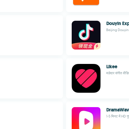
Douyin Exp
Beijing Douyin
Likee
मज़ेदार संगीत वीड
DramaWav
1-5 मिनट में HD गु