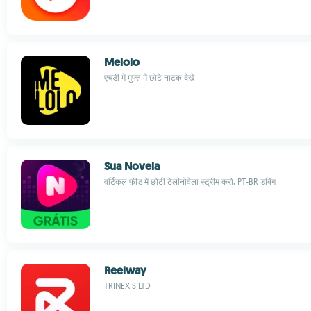
Melolo
एचडी में मुफ्त में छोटे नाटक देखें
Sua Novela
वर्टिकल फ़ीड में छोटी टेलीनोवेला स्ट्रीम करो, PT-BR डबिंग
Reelway
TRINEXIS LTD