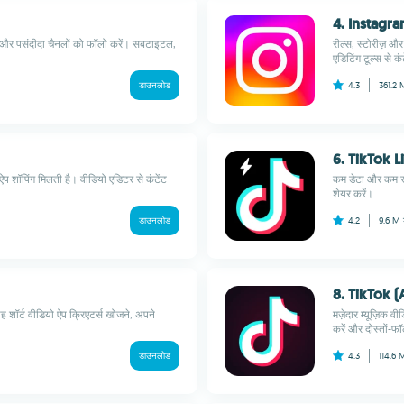
4. Instagr
रें और पसंदीदा चैनलों को फॉलो करें। सबटाइटल,
रील्स, स्टोरीज़ और
एडिटिंग टूल्स से क
डाउनलोड
4.3
361.2
6. TikTok L
ऐप शॉपिंग मिलती है। वीडियो एडिटर से कंटेंट
कम डेटा और कम स्टो
शेयर करें।...
डाउनलोड
4.2
9.6 M
8. TikTok (
शॉर्ट वीडियो ऐप क्रिएटर्स खोजने, अपने
मज़ेदार म्यूज़िक वी
करें और दोस्तों-फॉ
डाउनलोड
4.3
114.6