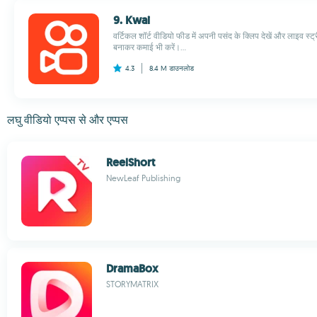
9. Kwai
वर्टिकल शॉर्ट वीडियो फीड में अपनी पसंद के क्लिप देखें और लाइव स्ट
बनाकर कमाई भी करें।...
4.3
8.4 M
डाउनलोड
लघु वीडियो एप्पस से और एप्पस
ReelShort
NewLeaf Publishing
DramaBox
STORYMATRIX