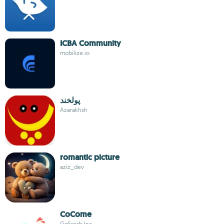
ICBA Community
mobilize.io
پولخند
Azarakhsh
romantic picture
aziz_dev
CoCome
GoFresh Inc