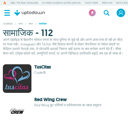
ARES: THE IRON VANGUARD
MY HERO ACADEMIA UNITED SURVIVAL
TICKET HERO
वीपीएन एप्पस
BATTLE RO
ANDROID
/
एप्पस
/
संचार
/
सामाजिक
सामाजिक - 112
अपने एंड्रॉइड से बेहतरीन सोशल एप्पस के साथ दुनिया से जुड़े रहें और अपने आस-पास हो रही हर चीज़
पर नज़र रखें। Instagram और TikTok जैसे विशाल कंपनी से लेकर गोपनीयता या पेशेवर क्षेत्रों पर
केंद्रित उभरते नेटवर्क तक, ये प्लेटफ़ॉर्म आपको जितना चाहें उतना या कम कनेक्ट करने देते हैं। मीम्स
शेयर करें, ट्रेंड्स फ़ॉलो करें, कम्युनिटी बनाएँ, या अपनी डिजिटल उपस्थिति बढ़ाएँ, सब एक ही जगह से।
TusCitas
CodeJB
Red Wing Crew
Red Wing बूट प्रेमियों व प्रोफेशनल्स का खास समुदाय