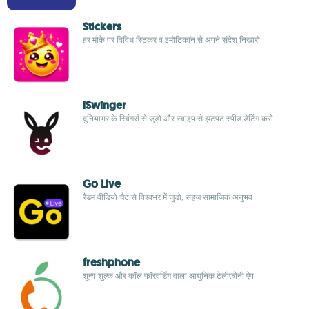
Stickers
हर मौके पर विविध स्टिकर व इमोटिकॉन से अपने संदेश निखारो
iSwinger
दुनियाभर के स्विंगर्स से जुड़ो और स्वाइप से झटपट स्पीड डेटिंग करो
Go Live
रैंडम वीडियो चैट से विश्वभर में जुड़ो, सहज सामाजिक अनुभव
freshphone
शून्य शुल्क और कॉल फ़ॉरवर्डिंग वाला आधुनिक टेलीफ़ोनी ऐप