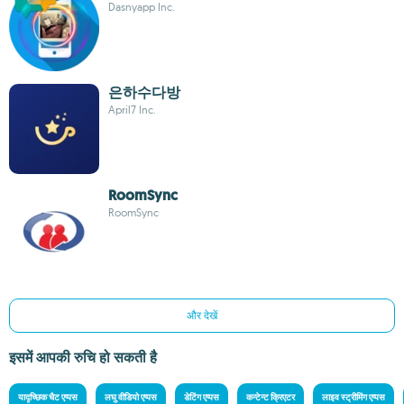
Dasnyapp Inc.
은하수다방
April7 Inc.
RoomSync
RoomSync
और देखें
इसमें आपकी रुचि हो सकती है
यादृच्छिक चैट एप्पस
लघु वीडियो एप्पस
डेटिंग एप्पस
कन्टेन्ट क्रिएटर
लाइव स्ट्रीमिंग एप्पस