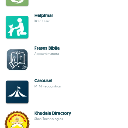
Helpimal
İlker Kesici
Frases Biblia
Appsamimanera
Carousel
MTM Recognition
Khudala Directory
Shah Technologies