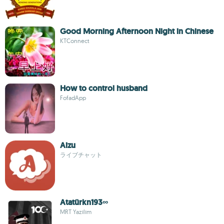
Good Morning Afternoon Night in Chinese
KTConnect
How to control husband
FofadApp
Aizu
ライブチャット
Atatürkn193∞
MRT Yazılım