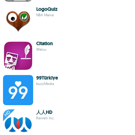
LogoQuiz
NBA Mania
Citation
Waluu
99Türkiye
buzzMedia
人人HD
Renren Inc.