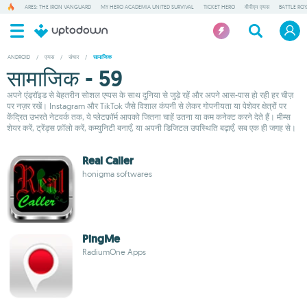
ARES: THE IRON VANGUARD
MY HERO ACADEMIA UNITED SURVIVAL
TICKET HERO
वीपीएन एप्पस
BATTLE RO
ANDROID
/
एप्पस
/
संचार
/
सामाजिक
सामाजिक - 59
अपने एंड्रॉइड से बेहतरीन सोशल एप्पस के साथ दुनिया से जुड़े रहें और अपने आस-पास हो रही हर चीज़
पर नज़र रखें। Instagram और TikTok जैसे विशाल कंपनी से लेकर गोपनीयता या पेशेवर क्षेत्रों पर
केंद्रित उभरते नेटवर्क तक, ये प्लेटफ़ॉर्म आपको जितना चाहें उतना या कम कनेक्ट करने देते हैं। मीम्स
शेयर करें, ट्रेंड्स फ़ॉलो करें, कम्युनिटी बनाएँ, या अपनी डिजिटल उपस्थिति बढ़ाएँ, सब एक ही जगह से।
Real Caller
honigma softwares
PingMe
RadiumOne Apps