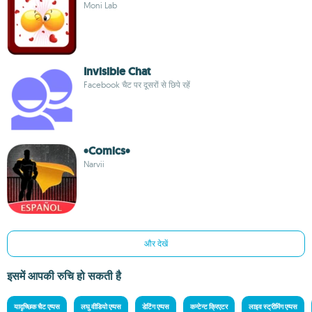
Moni Lab
Invisible Chat
Facebook चैट पर दूसरों से छिपे रहें
•Comics•
Narvii
और देखें
इसमें आपकी रुचि हो सकती है
यादृच्छिक चैट एप्पस
लघु वीडियो एप्पस
डेटिंग एप्पस
कन्टेन्ट क्रिएटर
लाइव स्ट्रीमिंग एप्पस