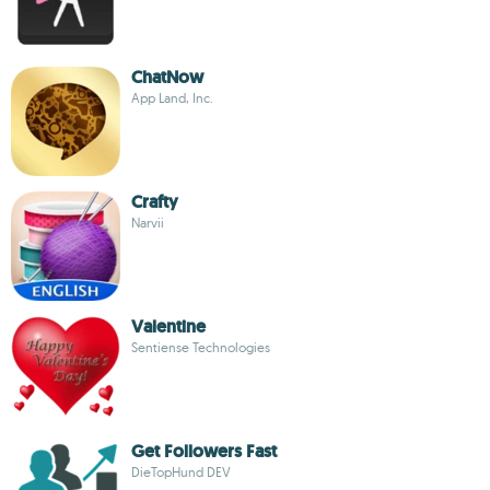
ChatNow
App Land, Inc.
Crafty
Narvii
Valentine
Sentiense Technologies
Get Followers Fast
DieTopHund DEV