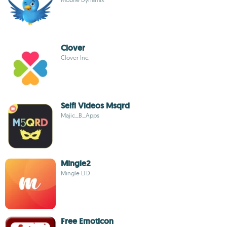
Clover
Clover Inc.
Selfi Videos Msqrd
Majic_B_Apps
Mingle2
Mingle LTD
Free Emoticon