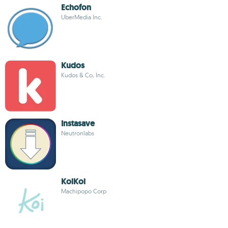
Echofon
UberMedia Inc.
Kudos
Kudos & Co, Inc.
Instasave
Neutronlabs
KoiKoi
Machipopo Corp