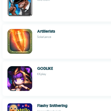
Artillerists
SolarLance
GODLIKE
KKplay
Flashy Snithering