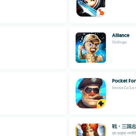
Alliance
Chillingo
Pocket For
Innova Co S.a r
戦・三国志
एक उत्कृष्ट रणनीति