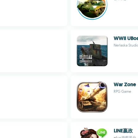
WWII UBoa
Nerlaska Studi
War Zone
RPG Game
LINE贏政
efun遊戲平台