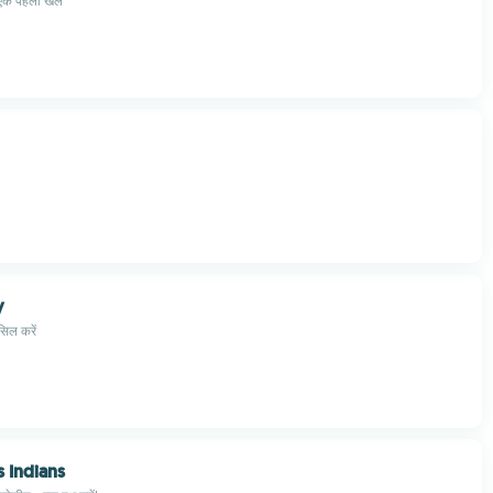
 एक पहेली खेल
y
ासिल करें
s Indians