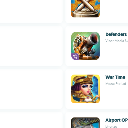
Defenders
Viber Media S.à
War Time
Mozat Pte Ltd
Airport OP
bhonzo