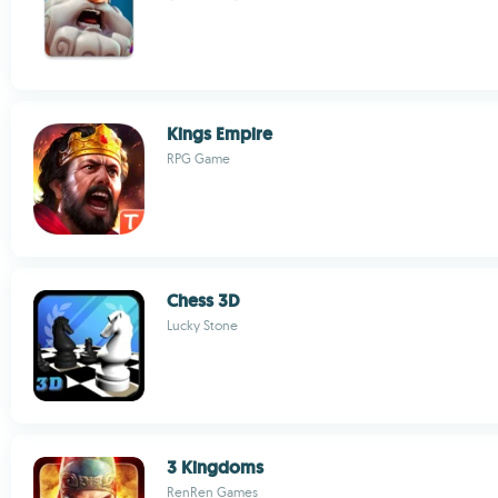
Kings Empire
RPG Game
Chess 3D
Lucky Stone
3 Kingdoms
RenRen Games