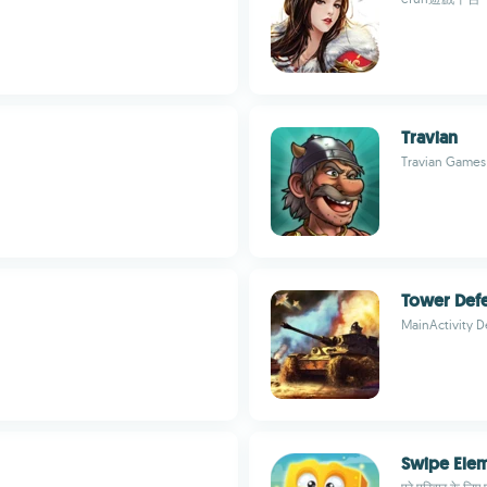
Travian
Travian Game
Tower Def
MainActivity 
Swipe Ele