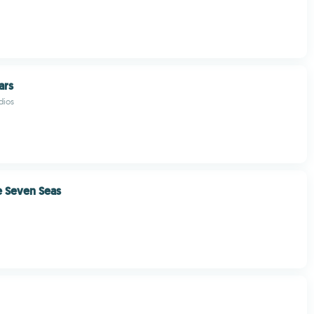
ars
dios
e Seven Seas