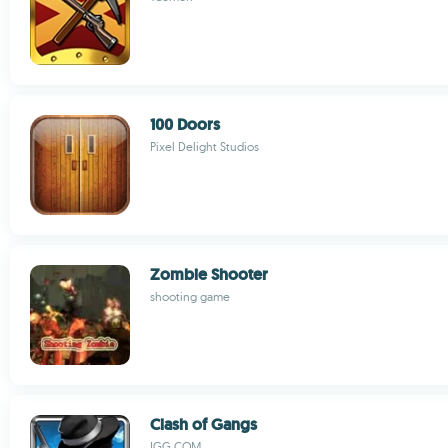
100 Doors
Pixel Delight Studios
Zombie Shooter
shooting game
Clash of Gangs
IGG.COM