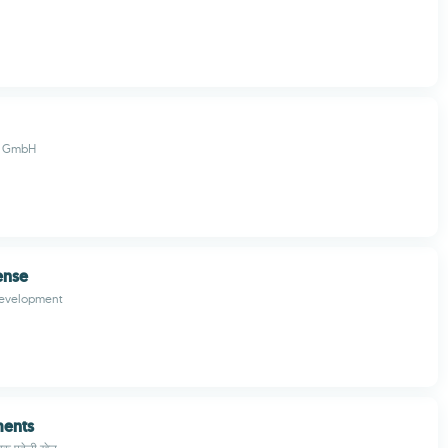
s GmbH
ense
Development
ments