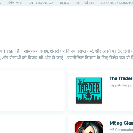
O
वीपीएन एप्पस
BATTLE ROYALE GD
TREBLO
ओपन-सोर्स एप्पस
EURO TRUCK SIMULATO
े रखता है। साम्राज्य बनाएं, क्षेत्रों पर विजय प्राप्त करें, और अपने प्रतिद्वंद्व
लगाएं, और सेनाओं को विजय की ओर ले जाएं। रणनीतिक दिमागों के लिए विशेष रूप से
The Trader
Sappalodapps
Mộng Gia
ME Corporatio