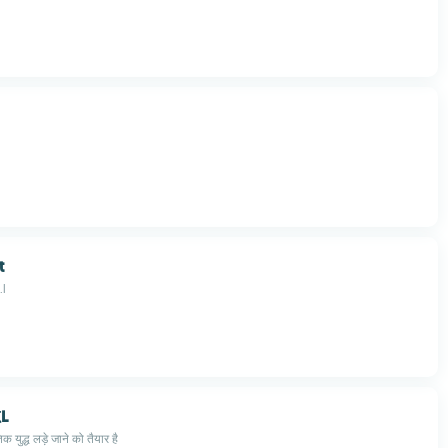
t
.l
L
क युद्ध लड़े जाने को तैयार है