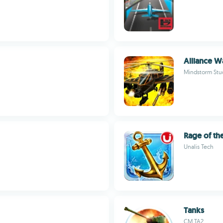
Alliance W
Mindstorm Stu
Rage of th
Unalis Tech
Tanks
CM TA2