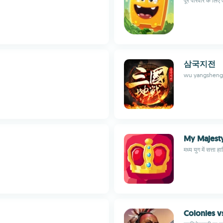
पूरे परिवार के लिए
삼국지전
wu yangsheng
My Majest
मध्य युग में सत्ता ह
Colonies v