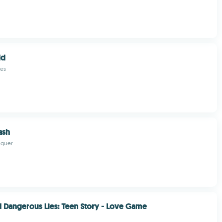
ld
es
ash
quer
 Dangerous Lies: Teen Story - Love Game