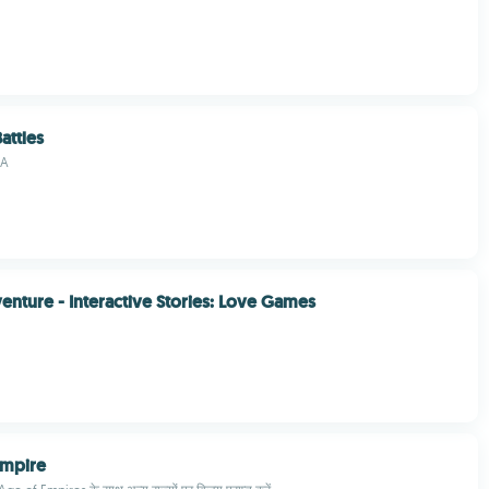
attles
IA
nture - Interactive Stories: Love Games
Empire