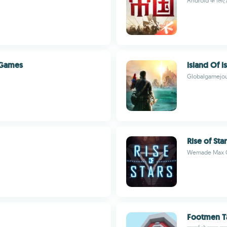
Android के लिए A
y Games
lsland Of l
Globalgamejou
Rise of Sta
Wemade Max Co
Footmen Ta