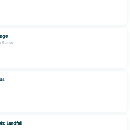
enge
ke Games
ds
s: Landfall