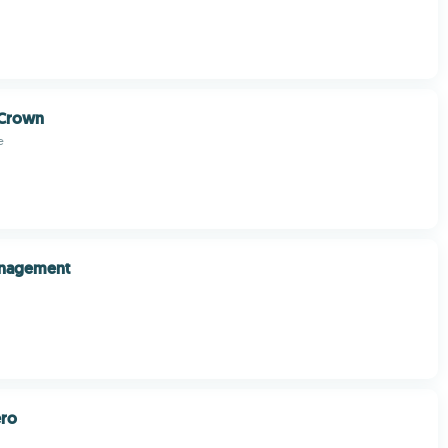
 Crown
e
anagement
ero