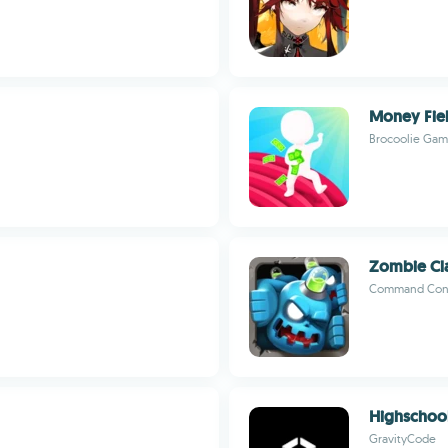
Money Fie
Brocoolie Gam
Zombie Cl
Command Con
Highschool
GravityCode