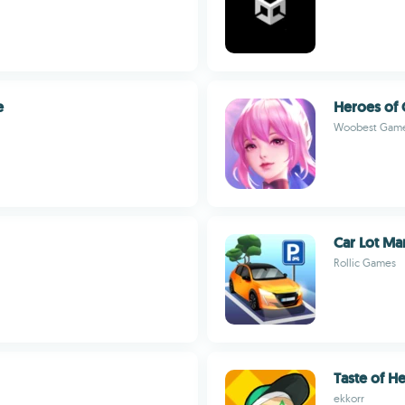
e
Heroes of
Woobest Gam
Car Lot M
Rollic Games
Taste of H
ekkorr