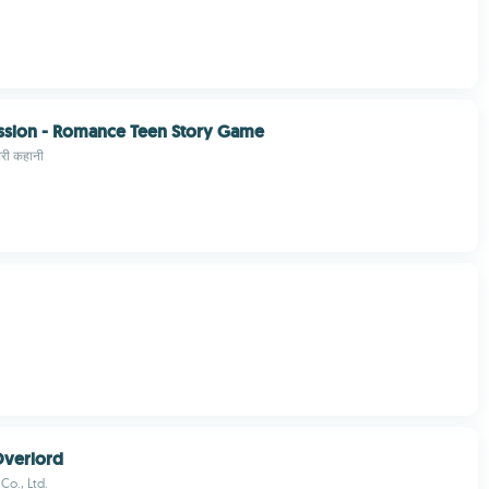
ssion - Romance Teen Story Game
 भरी कहानी
verlord
o., Ltd.