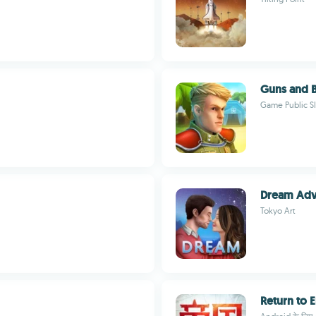
Guns and B
Game Public S
Dream Adve
Tokyo Art
Return to 