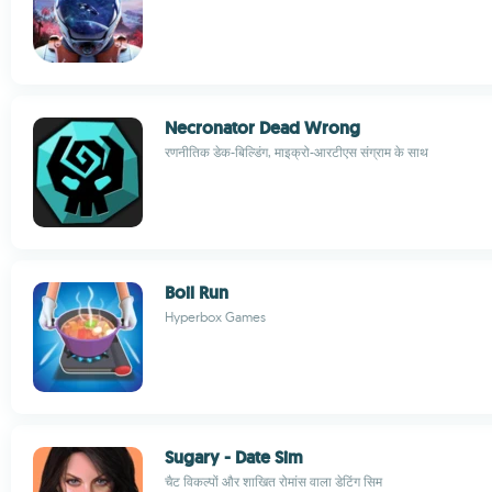
Necronator Dead Wrong
रणनीतिक डेक-बिल्डिंग, माइक्रो-आरटीएस संग्राम के साथ
Boil Run
Hyperbox Games
Sugary - Date Sim
चैट विकल्पों और शाखित रोमांस वाला डेटिंग सिम