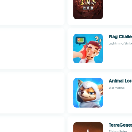
Flag Chall
Lightning Stri
Animal Lor
star wings
TerraGenesi
Tilting Point