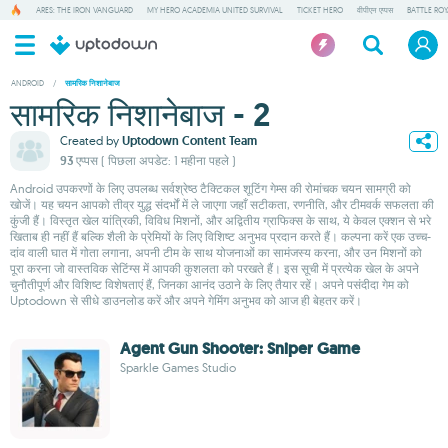
ARES: THE IRON VANGUARD
MY HERO ACADEMIA UNITED SURVIVAL
TICKET HERO
वीपीएन एप्पस
BATTLE RO
ANDROID
/
सामरिक निशानेबाज
सामरिक निशानेबाज - 2
Created by
Uptodown Content Team
93 एप्पस
( पिछला अपडेट: 1 महीना पहले )
Android उपकरणों के लिए उपलब्ध सर्वश्रेष्ठ टैक्टिकल शूटिंग गेम्स की रोमांचक चयन सामग्री को
खोजें। यह चयन आपको तीव्र युद्ध संदर्भों में ले जाएगा जहाँ सटीकता, रणनीति, और टीमवर्क सफलता की
कुंजी हैं। विस्तृत खेल यांत्रिकी, विविध मिशनों, और अद्वितीय ग्राफिक्स के साथ, ये केवल एक्शन से भरे
खिताब ही नहीं हैं बल्कि शैली के प्रेमियों के लिए विशिष्ट अनुभव प्रदान करते हैं। कल्पना करें एक उच्च-
दांव वाली घात में गोता लगाना, अपनी टीम के साथ योजनाओं का सामंजस्य करना, और उन मिशनों को
पूरा करना जो वास्तविक सेटिंग्स में आपकी कुशलता को परखते हैं। इस सूची में प्रत्येक खेल के अपने
चुनौतीपूर्ण और विशिष्ट विशेषताएं हैं, जिनका आनंद उठाने के लिए तैयार रहें। अपने पसंदीदा गेम को
Uptodown से सीधे डाउनलोड करें और अपने गेमिंग अनुभव को आज ही बेहतर करें।
Agent Gun Shooter: Sniper Game
Sparkle Games Studio