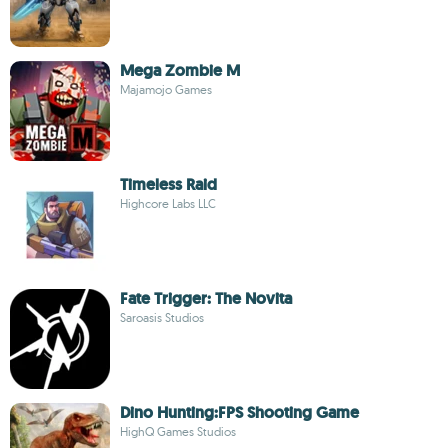
Mega Zombie M
Majamojo Games
Timeless Raid
Highcore Labs LLC
Fate Trigger: The Novita
Saroasis Studios
Dino Hunting:FPS Shooting Game
HighQ Games Studios