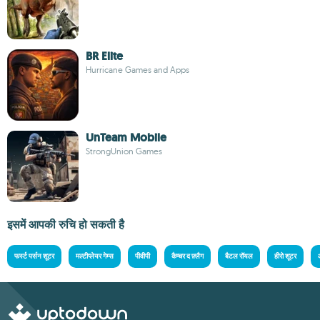
BR Elite
Hurricane Games and Apps
UnTeam Mobile
StrongUnion Games
इसमें आपकी रुचि हो सकती है
फर्स्ट पर्सन शूटर
मल्टीप्लेयर गेम्स
पीवीपी
कैप्चर द फ़्लैग
बैटल रॉयल
हीरो शूटर