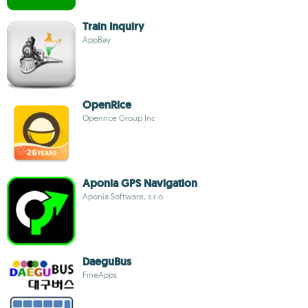
Train Inquiry
AppBay
OpenRice
Openrice Group Inc
Aponia GPS Navigation
Aponia Software, s.r.o.
DaeguBus
FineApps