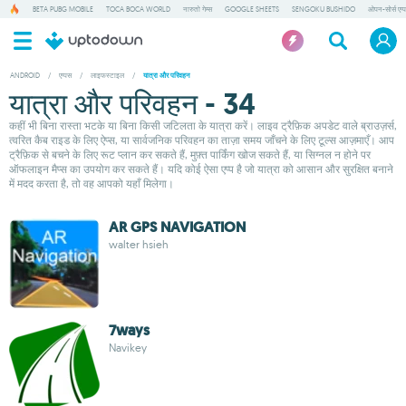
BETA PUBG MOBILE
TOCA BOCA WORLD
नारुतो गेम्स
GOOGLE SHEETS
SENGOKU BUSHIDO
ओपन-सोर्स एप्
ANDROID
/
एप्पस
/
लाइफस्टाइल
/
यात्रा और परिवहन
यात्रा और परिवहन - 34
कहीं भी बिना रास्ता भटके या बिना किसी जटिलता के यात्रा करें। लाइव ट्रैफ़िक अपडेट वाले ब्राउज़र्स,
त्वरित कैब राइड के लिए ऐप्स, या सार्वजनिक परिवहन का ताज़ा समय जाँचने के लिए टूल्स आज़माएँ। आप
ट्रैफ़िक से बचने के लिए रूट प्लान कर सकते हैं, मुफ़्त पार्किंग खोज सकते हैं, या सिग्नल न होने पर
ऑफलाइन मैप्स का उपयोग कर सकते हैं। यदि कोई ऐसा एप्प है जो यात्रा को आसान और सुरक्षित बनाने
में मदद करता है, तो वह आपको यहाँ मिलेगा।
AR GPS NAVIGATION
walter hsieh
7ways
Navikey