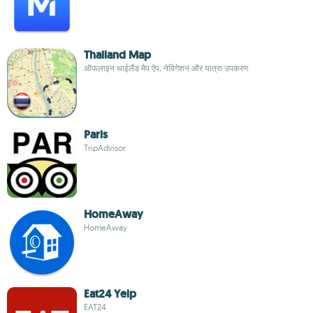
Thailand Map
ऑफलाइन थाईलैंड मैप ऐप, नेविगेशन और यात्रा उपकरण
Paris
TripAdvisor
HomeAway
HomeAway
Eat24 Yelp
EAT24