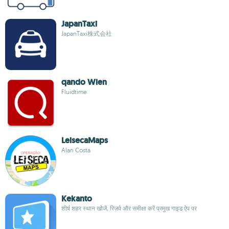
JapanTaxi
JapanTaxi株式会社
qando Wien
Fluidtime
LeisecaMaps
Alan Costa
Kekanto
शीर्ष शहर स्थान खोजें, रिज़र्व और समीक्षा करें प्रमुख गाइड ऐप पर