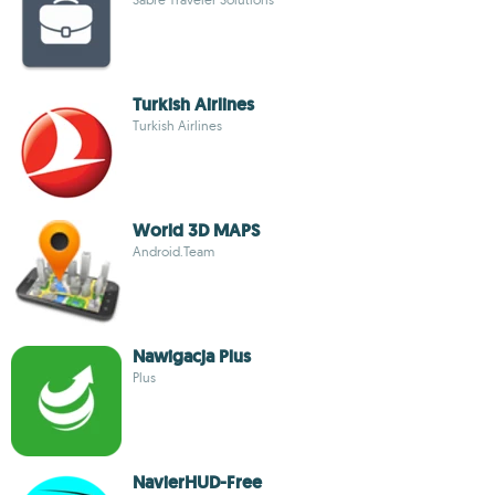
Turkish Airlines
Turkish Airlines
World 3D MAPS
Android.Team
Nawigacja Plus
Plus
NavierHUD-Free