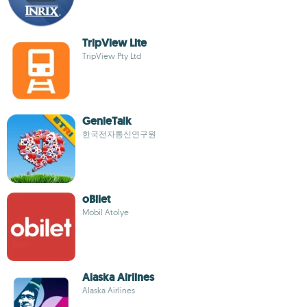
TripView Lite
TripView Pty Ltd
GenieTalk
한국전자통신연구원
oBilet
Mobil Atolye
Alaska Airlines
Alaska Airlines