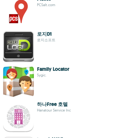
PCSalt.com
로지D1
로지소프트
Family Locator
Sygic.
하나Free 호텔
Hanatour Service Inc