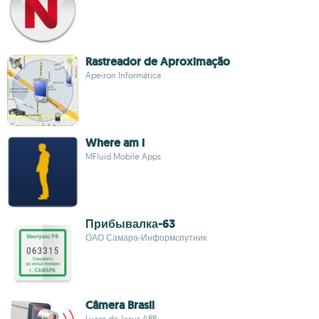
Rastreador de Aproximação
Apeiron Informática
Where am i
MFluid Mobile Apps
Прибывалка-63
ОАО Самара-Информcпутник
Câmera Brasil
Lucas de Jesus APP