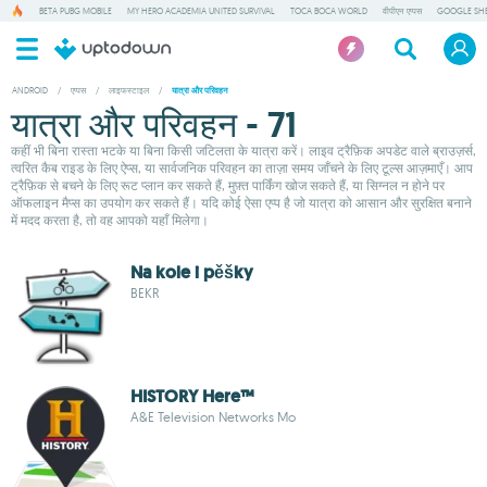
BETA PUBG MOBILE
MY HERO ACADEMIA UNITED SURVIVAL
TOCA BOCA WORLD
वीपीएन एप्पस
GOOGLE SH
ANDROID
/
एप्पस
/
लाइफस्टाइल
/
यात्रा और परिवहन
यात्रा और परिवहन - 71
कहीं भी बिना रास्ता भटके या बिना किसी जटिलता के यात्रा करें। लाइव ट्रैफ़िक अपडेट वाले ब्राउज़र्स,
त्वरित कैब राइड के लिए ऐप्स, या सार्वजनिक परिवहन का ताज़ा समय जाँचने के लिए टूल्स आज़माएँ। आप
ट्रैफ़िक से बचने के लिए रूट प्लान कर सकते हैं, मुफ़्त पार्किंग खोज सकते हैं, या सिग्नल न होने पर
ऑफलाइन मैप्स का उपयोग कर सकते हैं। यदि कोई ऐसा एप्प है जो यात्रा को आसान और सुरक्षित बनाने
में मदद करता है, तो वह आपको यहाँ मिलेगा।
Na kole i pěšky
BEKR
HISTORY Here™
A&E Television Networks Mo