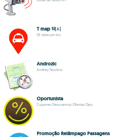
T map 택시
SK telecom Inc.
Androzic
Andrey Novikov
Oportunista
Cupones Descuentos Ofertas Opo
Promoção Relâmpago Passagens