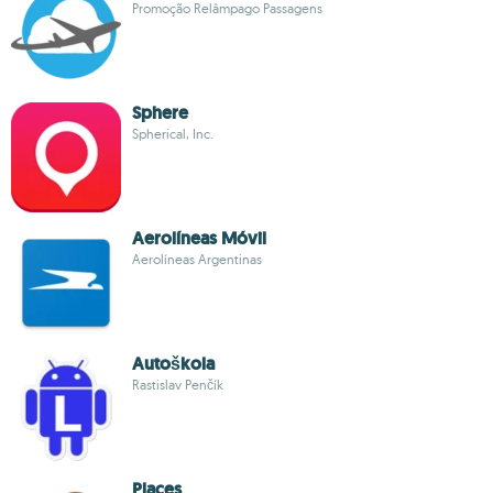
Promoção Relâmpago Passagens
Sphere
Spherical, Inc.
Aerolíneas Móvil
Aerolíneas Argentinas
Autoškola
Rastislav Penčík
Places