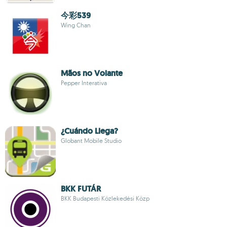
今彩539
Wing Chan
Mãos no Volante
Pepper Interativa
¿Cuándo Llega?
Globant Mobile Studio
BKK FUTÁR
BKK Budapesti Közlekedési Közp