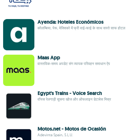
Ayenda: Hoteles Económicos
कोलम्बिया, पेरू, मेक्सिको में फ्री वाई-फाई के साथ सस्ते साफ होटल
Maas App
वास्तविक-समय अपडेट संग व्यापक परिवहन समाधान ऐप
Egypt's Trains - Voice Search
वॉयस रेलगाड़ी सूचना खोज और ऑफलाइन डेटाबेस मिस्र
Motos.net - Motos de Ocasión
Adevinta Spain, S.L.U.