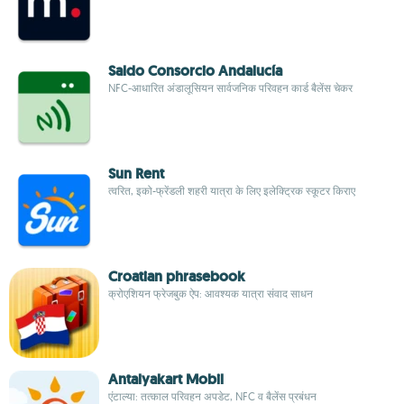
Saldo Consorcio Andalucía
NFC-आधारित अंडालूसियन सार्वजनिक परिवहन कार्ड बैलेंस चेकर
Sun Rent
त्वरित, इको-फ्रेंडली शहरी यात्रा के लिए इलेक्ट्रिक स्कूटर किराए
Croatian phrasebook
क्रोएशियन फ्रेजबुक ऐप: आवश्यक यात्रा संवाद साधन
Antalyakart Mobil
एंटाल्या: तत्काल परिवहन अपडेट, NFC व बैलेंस प्रबंधन