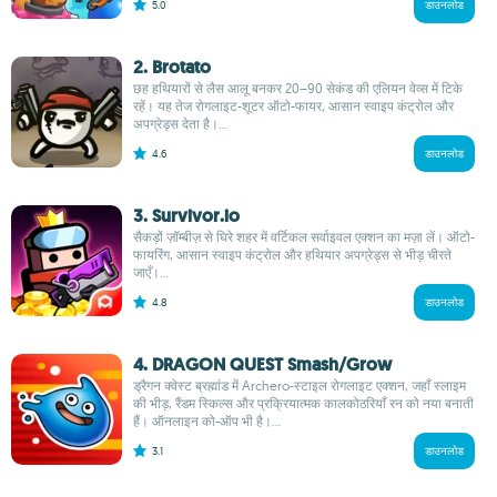
5.0
डाउनलोड
2. Brotato
छह हथियारों से लैस आलू बनकर 20–90 सेकंड की एलियन वेव्स में टिके
रहें। यह तेज रोगलाइट-शूटर ऑटो-फायर, आसान स्वाइप कंट्रोल और
अपग्रेड्स देता है।...
4.6
डाउनलोड
3. Survivor.io
सैकड़ों ज़ॉम्बीज़ से घिरे शहर में वर्टिकल सर्वाइवल एक्शन का मज़ा लें। ऑटो-
फायरिंग, आसान स्वाइप कंट्रोल और हथियार अपग्रेड्स से भीड़ चीरते
जाएँ।...
4.8
डाउनलोड
4. DRAGON QUEST Smash/Grow
ड्रैगन क्वेस्ट ब्रह्मांड में Archero-स्टाइल रोगलाइट एक्शन, जहाँ स्लाइम
की भीड़, रैंडम स्किल्स और प्रक्रियात्मक कालकोठरियाँ रन को नया बनाती
हैं। ऑनलाइन को-ऑप भी है।...
3.1
डाउनलोड