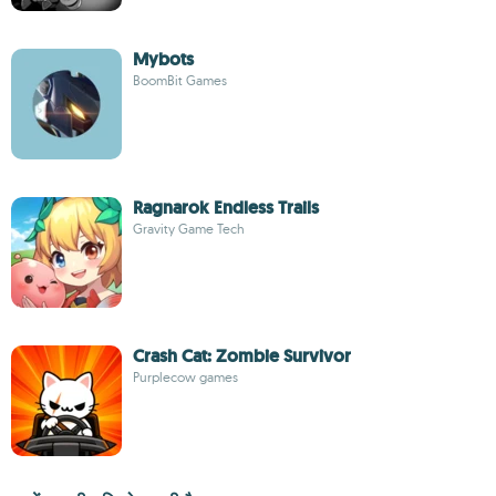
Mybots
BoomBit Games
Ragnarok Endless Trails
Gravity Game Tech
Crash Cat: Zombie Survivor
Purplecow games