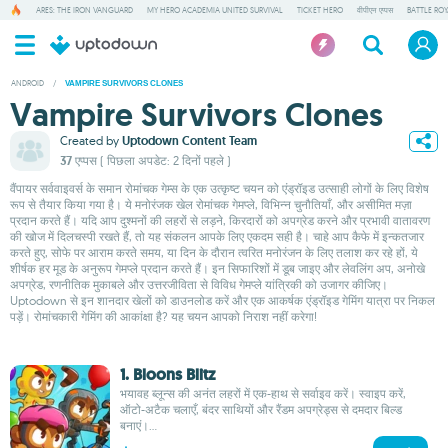
ARES: THE IRON VANGUARD
MY HERO ACADEMIA UNITED SURVIVAL
TICKET HERO
वीपीएन एप्पस
BATTLE RO
ANDROID
/
VAMPIRE SURVIVORS CLONES
Vampire Survivors Clones
Created by
Uptodown Content Team
37 एप्पस
( पिछला अपडेट: 2 दिनों पहले )
वैंपायर सर्ववाइवर्स के समान रोमांचक गेम्स के एक उत्कृष्ट चयन को एंड्रॉइड उत्साही लोगों के लिए विशेष
रूप से तैयार किया गया है। ये मनोरंजक खेल रोमांचक गेमप्ले, विभिन्न चुनौतियाँ, और असीमित मज़ा
प्रदान करते हैं। यदि आप दुश्मनों की लहरों से लड़ने, किरदारों को अपग्रेड करने और प्रभावी वातावरण
की खोज में दिलचस्पी रखते हैं, तो यह संकलन आपके लिए एकदम सही है। चाहे आप कैफे में इन्कतजार
करते हुए, सोफे पर आराम करते समय, या दिन के दौरान त्वरित मनोरंजन के लिए तलाश कर रहे हों, ये
शीर्षक हर मूड के अनुरूप गेमप्ले प्रदान करते हैं। इन सिफारिशों में डूब जाइए और लेवलिंग अप, अनोखे
अपग्रेड, रणनीतिक मुकाबले और उत्तरजीविता से विविध गेमप्ले यांत्रिकी को उजागर कीजिए।
Uptodown से इन शानदार खेलों को डाउनलोड करें और एक आकर्षक एंड्रॉइड गेमिंग यात्रा पर निकल
पड़ें। रोमांचकारी गेमिंग की आकांक्षा है? यह चयन आपको निराश नहीं करेगा!
1. Bloons Blitz
भयावह ब्लून्स की अनंत लहरों में एक-हाथ से सर्वाइव करें। स्वाइप करें,
ऑटो-अटैक चलाएँ, बंदर साथियों और रैंडम अपग्रेड्स से दमदार बिल्ड
बनाएं।...