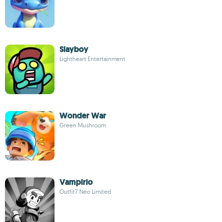
Slayboy
Lightheart Entertainment
Wonder War
Green Mushroom
Vampirio
Outfit7 Neo Limited