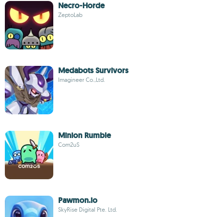
Necro-Horde
ZeptoLab
Medabots Survivors
Imagineer Co.,Ltd.
Minion Rumble
Com2uS
Pawmon.io
SkyRise Digital Pte. Ltd.