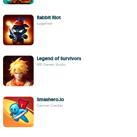
Rabbit Riot
sugarfree
Legend of Survivors
ABI Games Studio
Smashero.io
Cannon Cracker