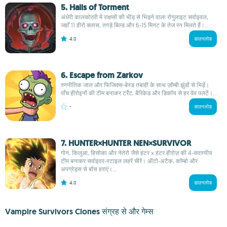
5. Halls of Torment
अंधेरी कालकोठरी में राक्षसों की भीड़ से भिड़ने वाला रोगुलाइट सर्वाइवल,
जहाँ 11 हीरो क्लास, तगड़े बिल्ड और 6-15 मिनट के तेज रन मिलते हैं।...
4.0
डाउनलोड
6. Escape from Zarkov
रणनीतिक जाल और फिजिक्स-बेस्ड तबाही के साथ ज़ॉम्बी झुंडों से भिड़ें।
पाँच हीरोइनों की टीम बनाकर टर्रेट, बैरिकेड और डिकॉय से हर वेव पलटें।...
-
डाउनलोड
7. HUNTER×HUNTER NEN×SURVIVOR
गोन, किलुआ, हिसोका और नेतेरो जैसे हंटर x हंटर हीरोज़ की 4-सदस्यीय
टीम बनाकर सर्वाइवर-स्टाइल लहरें चीरें। ऑटो-अटैक, कॉम्बो और
अपग्रेड्स से बॉस हराएं।...
4.0
डाउनलोड
Vampire Survivors Clones संग्रह से और गेम्स