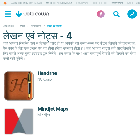
ARES: THE IRON VANGUARD
MY HERO ACADEMIA UNITED SURVIVAL
TICKET HERO
वीपीएन एप्पस
BATTLE RO
ANDROID
/
एप्पस
/
उत्पादकता
/
लेखन एवं नोट्स
लेखन एवं नोट्स - 4
चाहे आपको नियमित रूप से लिखना पसंद हो या आपको बस समय-समय पर नोट्स लिखने की ज़रूरत हो,
ऐसे काम के लिए एक लेखन एप्प का होना हमेशा उपयोगी होता है। यहाँ आपको नोट्स लेने और लिखने के
लिए सबसे अच्छे मुफ़्त एंड्रॉइड टूल मिलेंगे। इन एप्पस के साथ, आप महत्वपूर्ण विचारों को लिखने का मौका
कभी नहीं चूकेंगे।
Handrite
NC Corp.
Mindjet Maps
Mindjet