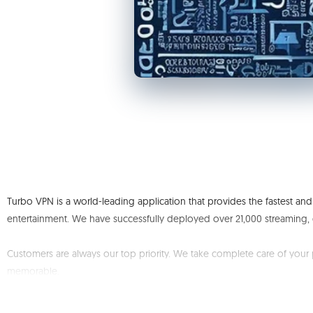
Turbo VPN is a world-leading application that provides the fastest 
entertainment. We have successfully deployed over 21,000 streaming, 
Customers are always our top priority. We take complete care of you
memorable.