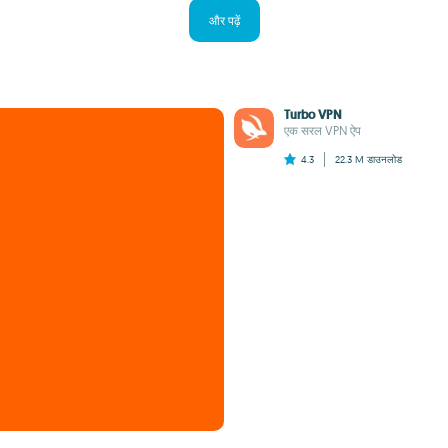
और पढ़ें
Turbo VPN
एक सरल VPN ऐप
4.3
22.3 M
डाउनलोड