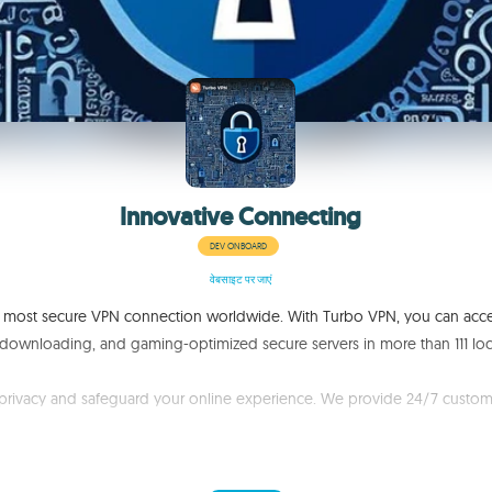
Innovative Connecting
DEV ONBOARD
वेबसाइट पर जाएं
and most secure VPN connection worldwide. With Turbo VPN, you can acce
downloading, and gaming-optimized secure servers in more than 111 loc
r privacy and safeguard your online experience. We provide 24/7 custo