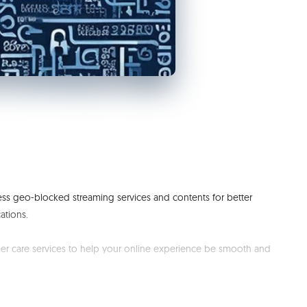
ss geo-blocked streaming services and contents for better
ations.
mer care services to help your online experience be smooth and