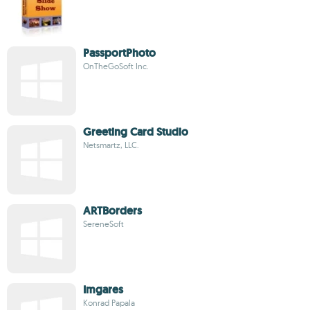
PassportPhoto
OnTheGoSoft Inc.
Greeting Card Studio
Netsmartz, LLC.
ARTBorders
SereneSoft
Imgares
Konrad Papala