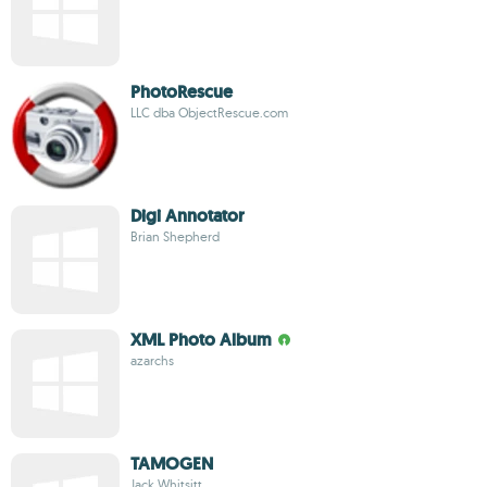
PhotoRescue
LLC dba ObjectRescue.com
Digi Annotator
Brian Shepherd
XML Photo Album
azarchs
TAMOGEN
Jack Whitsitt