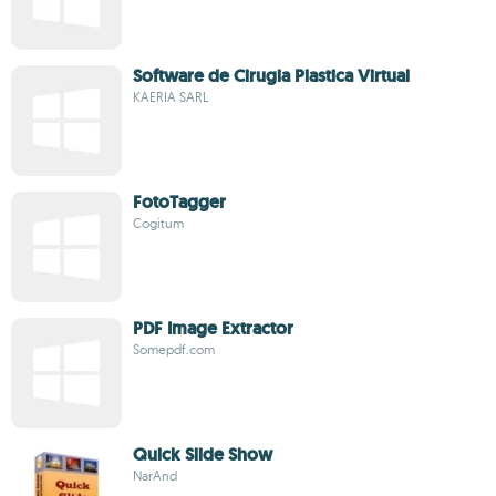
Software de Cirugia Plastica Virtual
KAERIA SARL
FotoTagger
Cogitum
PDF Image Extractor
Somepdf.com
Quick Slide Show
NarAnd