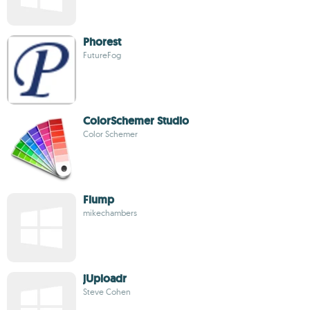
Phorest
FutureFog
ColorSchemer Studio
Color Schemer
Flump
mikechambers
jUploadr
Steve Cohen