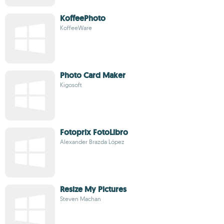
KoffeePhoto
KoffeeWare
Photo Card Maker
Kigosoft
Fotoprix FotoLibro
Alexander Brazda López
Resize My Pictures
Steven Machan