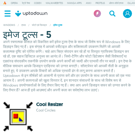
OPERA
रेट्रो गेम्स
CODEX
MALWAREBYTES
MANGA APPS
ANKI
PROTEUS
ओपन-सोर्स एप्पस
OLLA
WINDOWS
/
एप्पस
/
फोटो एवं डिजाइन
/
इमेज टूल्स
इमेज टूल्स - 5
अपने रचनात्मक कौशल को विकसित करें इमेज टूल्स ऐप्स के साथ जो विशेष रूप से Windows के लिए
डिज़ाइन किए गए हैं। इस संग्रह में आपको वर्सेटाइल और शक्तिशाली उपकरण मिलेंगे जो आपकी
कलात्मक दृष्टि को प्रेरित करेंगे। चाहे आप चित्र संपादन कर रहे हों या विस्तृत ग्राफिक्स डिजाइन कर
रहे हों, एक सहज डिजिटल अनुभव का आनंद लें। जियो-टैगिंग और फोटो डिटेक्शन जैसी विशेषताएँ या
एडवांस्ड संपादकीय तकनीकें उपयोग करके अपने कार्यों को जल्दी और प्रभावी तौर पर बदलें। इन ऐप्स के
मौलिक समाधान आपके डिजाइन प्रक्रिया को उन्नत बनाएंगे। सॉफ़्टवेयर को आपकी शैली के अनुकूल
बनाते हुए, ये उपकरण आपके विचारों को अधिक प्रभावी ढंग से लागू करना आसान बनाते हैं।
Uptodown से इन शीर्षकों को आसानी से प्राप्त करें और हर उपयोग के साथ अपनी कला को एक नया
आयाम दें। अपनी कल्पनाओं को खुला विस्तार दें, इन शानदार संसाधनों के साथ जो विशेष रूप से
Windows उपयोगकर्ताओं के लिए तैयार किए गए हैं। क्या आप अपने डिजाइन सफर को उन्नत करने के
लिए तैयार हैं? आज ही इसे आज़माएं और अपनी कला का सर्वश्रेष्ठ लाभ उठाएं।
Cool Resizer
Cool Circles