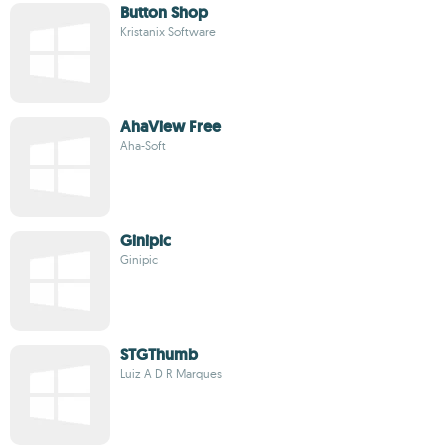
Button Shop
Kristanix Software
AhaView Free
Aha-Soft
Ginipic
Ginipic
STGThumb
Luiz A D R Marques