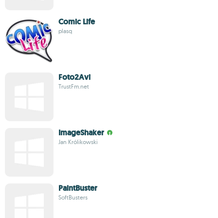
Comic Life
plasq
Foto2Avi
TrustFm.net
ImageShaker
Jan Królikowski
PaintBuster
SoftBusters