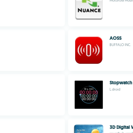
Motorola Mobil
AOSS
BUFFALO INC.
Stopwatch
L.droid
3D Digital