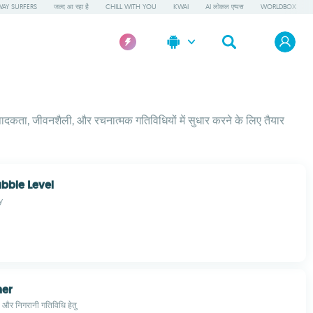
AY SURFERS
जल्द आ रहा है
CHILL WITH YOU
KWAI
AI लोकल एप्पस
WORLDBOX
पादकता, जीवनशैली, और रचनात्मक गतिविधियों में सुधार करने के लिए तैयार
bble Level
y
ner
न और निगरानी गतिविधि हेतु