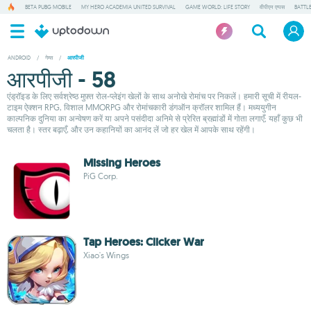
BETA PUBG MOBILE
MY HERO ACADEMIA UNITED SURVIVAL
GAME WORLD: LIFE STORY
वीपीएन एप्पस
BATTL
ANDROID
/
गेम्स
/
आरपीजी
आरपीजी - 58
एंड्रॉइड के लिए सर्वश्रेष्ठ मुफ़्त रोल-प्लेइंग खेलों के साथ अनोखे रोमांच पर निकलें। हमारी सूची में रीयल-
टाइम ऐक्शन RPG, विशाल MMORPG और रोमांचकारी डंगऑन क्रॉलर शामिल हैं। मध्ययुगीन
काल्पनिक दुनिया का अन्वेषण करें या अपने पसंदीदा अनिमे से प्रेरित ब्रह्मांडों में गोता लगाएँ; यहाँ कुछ भी
चलता है। स्तर बढ़ाएँ, और उन कहानियों का आनंद लें जो हर खेल में आपके साथ रहेंगी।
Missing Heroes
PiG Corp.
Tap Heroes: Clicker War
Xiao's Wings