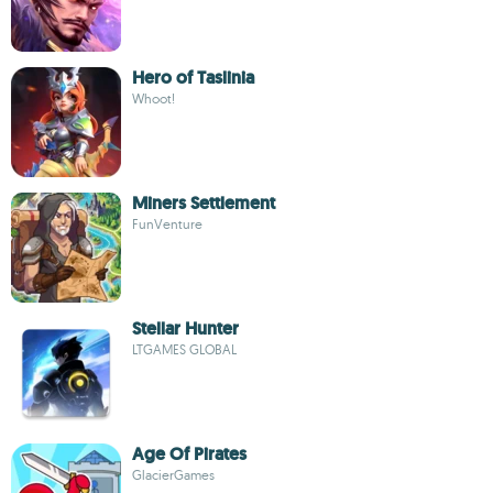
Hero of Taslinia
Whoot!
Miners Settlement
FunVenture
Stellar Hunter
LTGAMES GLOBAL
Age Of Pirates
GlacierGames