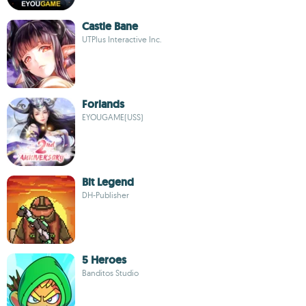
Castle Bane
UTPlus Interactive Inc.
Forlands
EYOUGAME(USS)
Bit Legend
DH-Publisher
5 Heroes
Banditos Studio