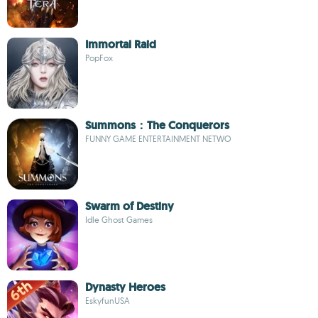
Immortal Raid
PopFox
Summons：The Conquerors
FUNNY GAME ENTERTAINMENT NETWO
Swarm of Destiny
Idle Ghost Games
Dynasty Heroes
EskyfunUSA